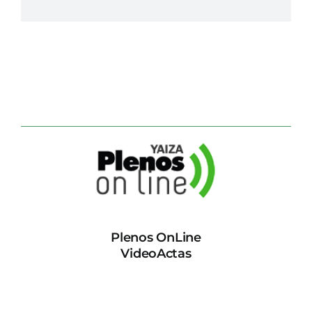
Plenos OnLine
VideoActas