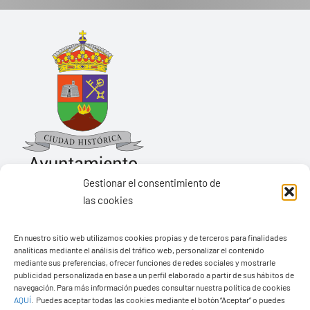
Gestionar el consentimiento de
las cookies
Ayuntamiento de Yaiza
En nuestro sitio web utilizamos cookies propias y de terceros para finalidades
Pza. de Los Remedios, 1
analíticas mediante el análisis del tráfico web, personalizar el contenido
35570 – Yaiza
mediante sus preferencias, ofrecer funciones de redes sociales y mostrarle
publicidad personalizada en base a un perfil elaborado a partir de sus hábitos de
Tel:
928 83 62 20
navegación. Para más información puedes consultar nuestra política de cookies
AQUÍ
.
Puedes aceptar todas las cookies mediante el botón “Aceptar” o puedes