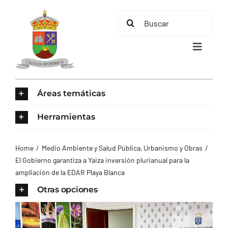
Saltar
Buscar:
al
contenido
Toggle
Navigat
INICIO
Áreas temáticas
ÁREAS TEMÁTICAS
Herramientas
EL MUNICIPIO
Home
Medio Ambiente y Salud Pública
Urbanismo y Obras
El Gobierno garantiza a Yaiza inversión plurianual para la
ampliación de la EDAR Playa Blanca
AYUNTAMIENTO
Otras opciones
TURISMO