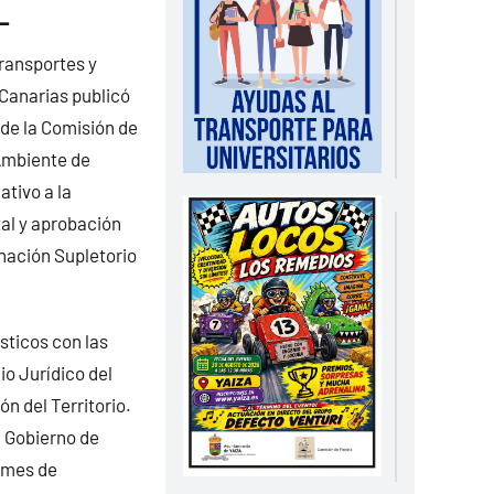
L
ransportes y
 Canarias publicó
 de la Comisión de
 Ambiente de
ativo a la
al y aprobación
enación Supletorio
sticos con las
io Jurídico del
n del Territorio.
l Gobierno de
l mes de