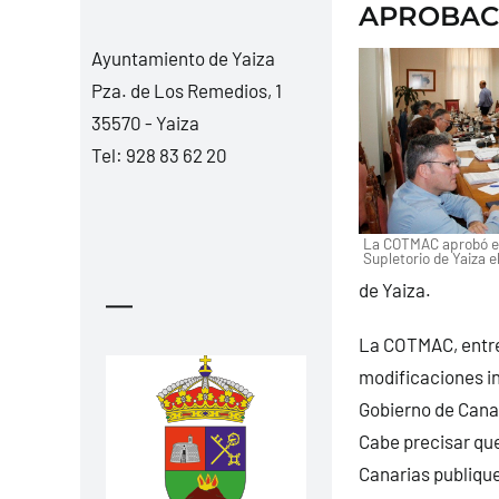
APROBACI
Ayuntamiento de Yaiza
Pza. de Los Remedios, 1
35570 - Yaiza
Tel:
928 83 62 20
La COTMAC aprobó el
Supletorio de Yaiza el
de Yaiza.
—
La COTMAC, entre
modificaciones in
Gobierno de Canar
Cabe precisar qu
Canarias publique