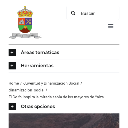
Saltar
Buscar:
al
contenido
Toggle
Navigat
INICIO
Áreas temáticas
ÁREAS TEMÁTICAS
Herramientas
EL MUNICIPIO
Home
Juventud y Dinamización Social
dinamizacion-social
El Golfo inspira la mirada sabia de los mayores de Yaiza
AYUNTAMIENTO
Otras opciones
TURISMO