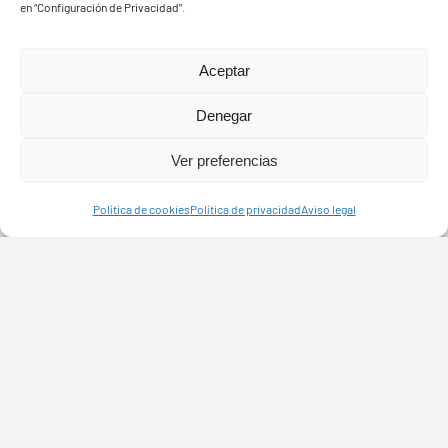
en “Configuración de Privacidad”.
Aceptar
Denegar
Ver preferencias
Política de cookies
Política de privacidad
Aviso legal
Ayuntamiento de Yaiza
Pza. de Los Remedios, 1
35570 – Yaiza