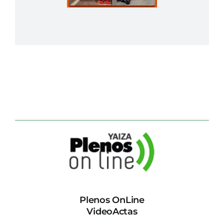
Plenos OnLine
VideoActas