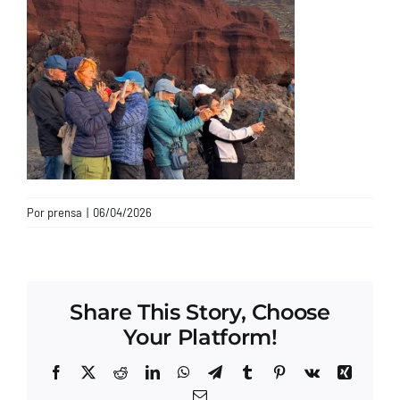
CONTACTO
Por
prensa
|
06/04/2026
Share This Story, Choose
Your Platform!
Facebook
X
Reddit
LinkedIn
WhatsApp
Telegram
Tumblr
Pinterest
Vk
Xing
Correo