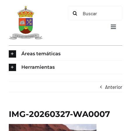
Saltar
Buscar:
al
contenido
Toggle
Navigat
INICIO
Áreas temáticas
ÁREAS TEMÁTICAS
Herramientas
EL MUNICIPIO
Anterior
AYUNTAMIENTO
IMG-20260327-WA0007
TURISMO