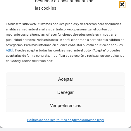
Gestionar el consentimiento de
las cookies
En nuestro sitio web utilizamos cookies propias y de terceros para finalidades
analíticas mediante el análisis del tráfico web, personalizar el contenido
Ayuntamiento de Yaiza
mediante sus preferencias, ofrecer funciones de redes sociales y mostrarle
Pza. de Los Remedios, 1
publicidad personalizada en base a un perfil elaborado a partir de sus hábitos de
navegación. Para más información puedes consultar nuestra política de cookies
35570 – Yaiza
AQUÍ
.
Puedes aceptar todas las cookies mediante el botón “Aceptar” o puedes
Tel:
928 83 62 20
aceptarlas de forma concreta, modificar su selección o rechazar su uso pulsando
en “Configuración de Privacidad”.
Toggle
Aceptar
Navigation
© Copyright2026 Ayuntamiento de Yaiza - Todos los
Transparencia
Denegar
derechos reservads
Ver preferencias
Aviso legal
Diseño web Solucionet.com
&
Cibernatural
Política de cookies
Política de privacidad
Aviso legal
Política de privacidad