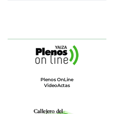
Plenos OnLine
VideoActas