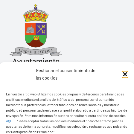
Gestionar el consentimiento de
las cookies
Ayuntamiento de Yaiza
En nuestro sitio web utilizamos cookies propias y de terceros para finalidades
Pza. de Los Remedios, 1
analíticas mediante el análisis del tráfico web, personalizar el contenido
35570 – Yaiza
mediante sus preferencias, ofrecer funciones de redes sociales y mostrarle
publicidad personalizada en base a un perfil elaborado a partir de sus hábitos de
Tel:
928 83 62 20
navegación. Para más información puedes consultar nuestra política de cookies
AQUÍ
.
Puedes aceptar todas las cookies mediante el botón “Aceptar” o puedes
aceptarlas de forma concreta, modificar su selección o rechazar su uso pulsando
en “Configuración de Privacidad”.