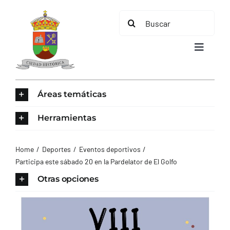
Saltar
Buscar:
al
contenido
Toggle
Navigat
INICIO
Áreas temáticas
ÁREAS TEMÁTICAS
Herramientas
EL MUNICIPIO
Home
Deportes
Eventos deportivos
Participa este sábado 20 en la Pardelator de El Golfo
AYUNTAMIENTO
Otras opciones
TURISMO