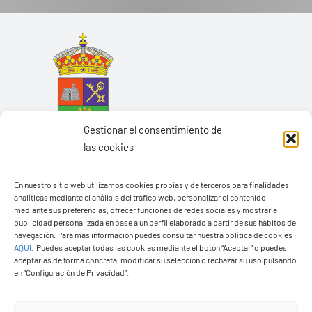
Gestionar el consentimiento de
las cookies
En nuestro sitio web utilizamos cookies propias y de terceros para finalidades
analíticas mediante el análisis del tráfico web, personalizar el contenido
mediante sus preferencias, ofrecer funciones de redes sociales y mostrarle
Ayuntamiento de Yaiza
publicidad personalizada en base a un perfil elaborado a partir de sus hábitos de
navegación. Para más información puedes consultar nuestra política de cookies
Pza. de Los Remedios, 1
AQUÍ
.
Puedes aceptar todas las cookies mediante el botón “Aceptar” o puedes
35570 – Yaiza
aceptarlas de forma concreta, modificar su selección o rechazar su uso pulsando
en “Configuración de Privacidad”.
Tel:
928 83 62 20