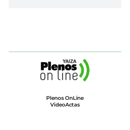
Plenos OnLine
VideoActas