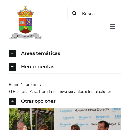
Saltar
Buscar:
al
contenido
Toggle
Navigat
INICIO
Áreas temáticas
ÁREAS TEMÁTICAS
Herramientas
EL MUNICIPIO
Home
Turismo
El Hesperia Playa Dorada renueva servicios e instalaciones
AYUNTAMIENTO
Otras opciones
TURISMO