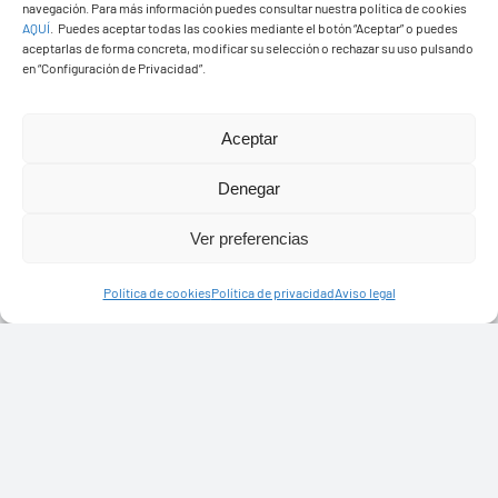
navegación. Para más información puedes consultar nuestra política de cookies
AQUÍ
.
Puedes aceptar todas las cookies mediante el botón “Aceptar” o puedes
aceptarlas de forma concreta, modificar su selección o rechazar su uso pulsando
en “Configuración de Privacidad”.
Aceptar
Ayuntamiento de Yaiza
Pza. de Los Remedios, 1
Denegar
35570 – Yaiza
Ver preferencias
Tel:
928 83 62 20
Política de cookies
Política de privacidad
Aviso legal
Toggle
Navigation
© Copyright2026 Ayuntamiento de Yaiza - Todos los
Transparencia
derechos reservads
Aviso legal
Diseño web Solucionet.com
&
Cibernatural