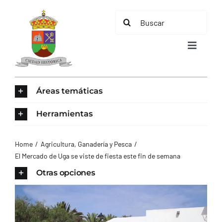
Saltar
Buscar:
al
contenido
Toggle
Navigat
INICIO
Áreas temáticas
ÁREAS TEMÁTICAS
Herramientas
EL MUNICIPIO
Home
Agricultura, Ganadería y Pesca
El Mercado de Uga se viste de fiesta este fin de semana
AYUNTAMIENTO
Otras opciones
TURISMO