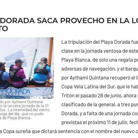
 DORADA SACA PROVECHO EN LA 
TO
La tripulación del Playa Dorada fue 
clase en la jornada ventosa de es
Playa Blanca, de solo una regata p
adversas de navegación, y el barqu
por Aythami Quintana recuperó el l
Copa Vela Latina del Sur, que le ha
Tritón el pasado 28 de junio, ahor
ado por Aythami Quintana
clasificado de la general, a tres pu
n la tercera jornada de la VI
Sur. La intensidad del viento
Dorada, y a falta de una jornada c
nga del día, que no pudo
a de Playa Blanca.
previstas el próximo 11 de julio, fec
la Copa sureña que dictará sentencia con el nombre del nuevo