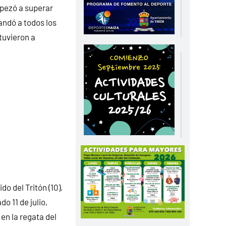
mpezó a superar
andó a todos los
tuvieron a
o del Tritón (10),
do 11 de julio,
en la regata del