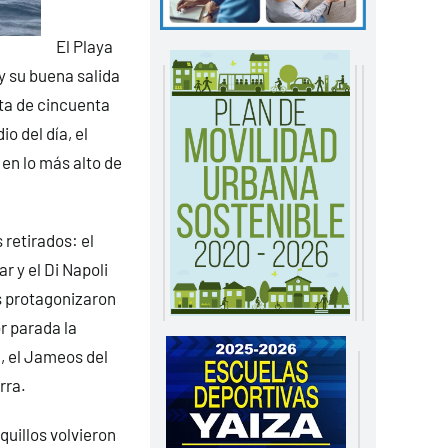
El Playa
y su buena salida
ata de cincuenta
o del día, el
en lo más alto de
 retirados: el
 y el Di Napoli
s protagonizaron
r parada la
, el Jameos del
rra.
quillos volvieron