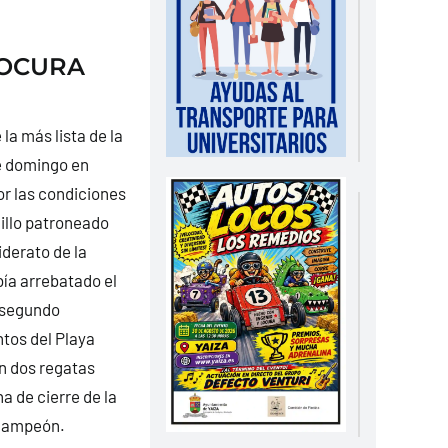
LOCURA
la más lista de la
te domingo en
or las condiciones
illo patroneado
iderato de la
bía arrebatado el
a segundo
ntos del Playa
on dos regatas
ha de cierre de la
 campeón.