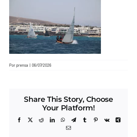
CONTACTO
Por
prensa
|
06/07/2026
Share This Story, Choose
Your Platform!
Facebook
X
Reddit
LinkedIn
WhatsApp
Telegram
Tumblr
Pinterest
Vk
Xing
Correo
electrónico