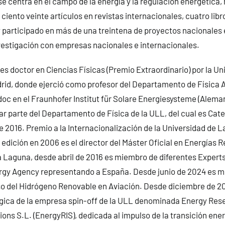
se centra en el campo de la energía y la regulación energética,
iento veinte artículos en revistas internacionales, cuatro libro
y participado en más de una treintena de proyectos nacionales 
vestigación con empresas nacionales e internacionales.
es doctor en Ciencias Físicas (Premio Extraordinario) por la Un
id, donde ejerció como profesor del Departamento de Física A
doc en el Fraunhofer Institut für Solare Energiesysteme (Aleman
ar parte del Departamento de Física de la ULL, del cual es Cat
 2016. Premio a la Internacionalización de la Universidad de L
edición en 2006 es el director del Máster Oficial en Energías R
 Laguna, desde abril de 2016 es miembro de diferentes Experts
ergy Agency representando a España. Desde junio de 2024 es m
so del Hidrógeno Renovable en Aviación. Desde diciembre de 20
égica de la empresa spin-off de la ULL denominada Energy Res
tions S.L. (EnergyRIS), dedicada al impulso de la transición ene