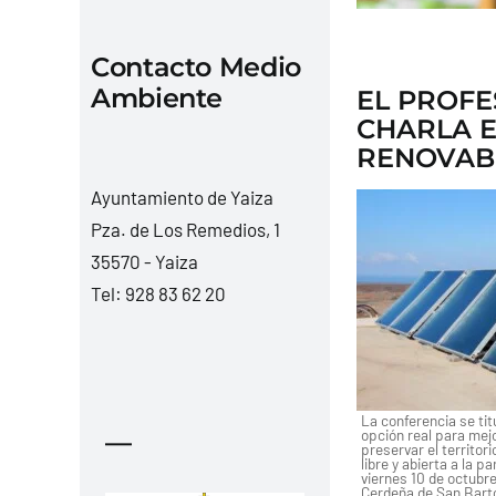
Contacto Medio
Ambiente
EL PROF
CHARLA E
RENOVAB
Ayuntamiento de Yaiza
Pza. de Los Remedios, 1
35570 - Yaiza
Tel:
928 83 62 20
La conferencia se ti
opción real para mej
—
preservar el territor
libre y abierta a la p
viernes 10 de octubre
Cerdeña de San Bart