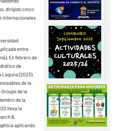
 habiendo
s, dirigido cinco
e internacionales
iversidad
plicada entre
ia). En febrero de
edrático de
a Laguna (2023).
enovables de la
 Groups de la
iembro de la
20 lleva la
earch &
rgética aplicando