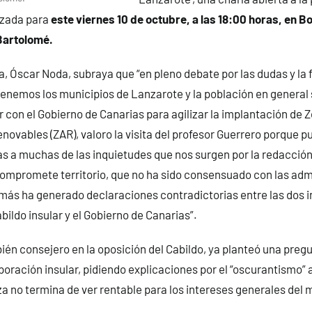
izada para
este viernes 10 de octubre, a las 18:00 horas, en 
Bartolomé.
a, Óscar Noda, subraya que “en pleno debate por las dudas y la 
enemos los municipios de Lanzarote y la población en general 
ar con el Gobierno de Canarias para agilizar la implantación de 
novables (ZAR), valoro la visita del profesor Guerrero porque p
s a muchas de las inquietudes que nos surgen por la redacción
mpromete territorio, que no ha sido consensuado con las adm
más ha generado declaraciones contradictorias entre las dos i
abildo insular y el Gobierno de Canarias”.
én consejero en la oposición del Cabildo, ya planteó una pregu
poración insular, pidiendo explicaciones por el “oscurantismo” 
 no termina de ver rentable para los intereses generales del mu