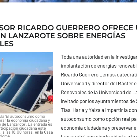
ESOR RICARDO GUERRERO OFRECE
N LANZAROTE SOBRE ENERGÍAS
LES
Toda una autoridad en la investiga
implantación de energías renovabl
Ricardo Guerrero Lemus, catedrát
Universidad y director del Máster 
Renovables de la Universidad de L
invitado por los ayuntamientos de
Tías, Haría y Yaiza a impartir la con
tula ‘El autoconsumo como
autoconsumo como opción real par
orar la economía ciudadana y
io de Lanzarote’. La entrada es
economía ciudadana y preservar el 
articipación ciudadana este
, a las 18:00 horas, en la Casa
olomé.
Lanzarote’, una charla abierta a la