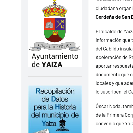
ciudadana organ
Cerdeña de San 
El alcalde de Yaiz
información que t
del Cabildo insul
Aceleración de Re
aportar respuesta
documento que co
locales y que ade
lo suscriben, el C
Óscar Noda, tambi
de la Primera Cor
convenio que Yaiza