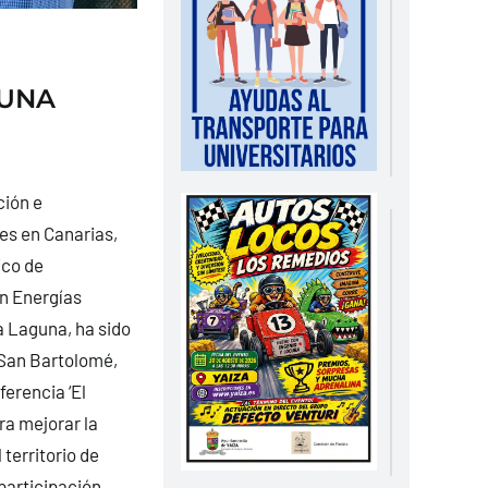
 UNA
ción e
es en Canarias,
ico de
en Energías
a Laguna, ha sido
 San Bartolomé,
ferencia ‘El
a mejorar la
territorio de
 participación