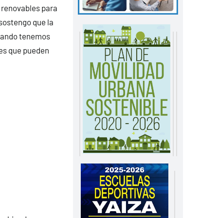
 renovables para
y sostengo que la
 cuando tenemos
les que pueden