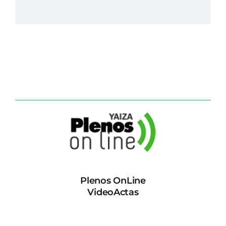
Plenos OnLine
VideoActas