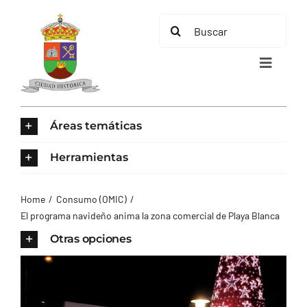
Saltar
Buscar:
al
contenido
Toggle
Navigat
INICIO
Áreas temáticas
ÁREAS TEMÁTICAS
Herramientas
EL MUNICIPIO
Home
Consumo (OMIC)
El programa navideño anima la zona comercial de Playa Blanca
AYUNTAMIENTO
Otras opciones
TURISMO