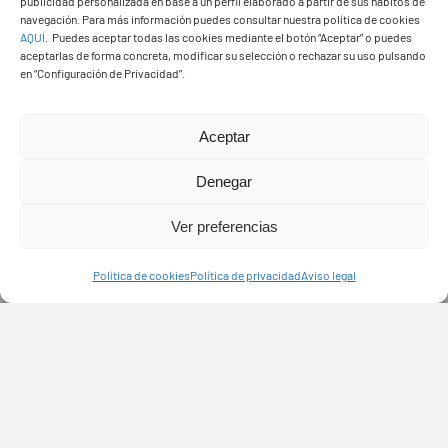
publicidad personalizada en base a un perfil elaborado a partir de sus hábitos de
navegación. Para más información puedes consultar nuestra política de cookies
AQUÍ
.
Puedes aceptar todas las cookies mediante el botón “Aceptar” o puedes
aceptarlas de forma concreta, modificar su selección o rechazar su uso pulsando
en “Configuración de Privacidad”.
Aceptar
Denegar
Ver preferencias
Política de cookies
Política de privacidad
Aviso legal
PASEOS EN CAMELLO