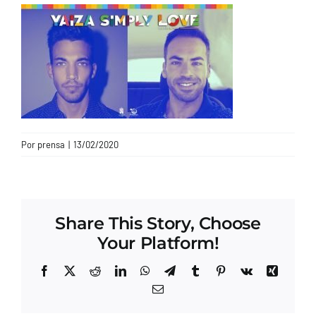
CONTACTO
Por
prensa
|
13/02/2020
Share This Story, Choose
Your Platform!
Facebook
X
Reddit
LinkedIn
WhatsApp
Telegram
Tumblr
Pinterest
Vk
Xing
Correo
electrónico