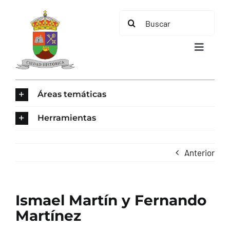
Saltar
Buscar:
al
contenido
Toggle
Navigat
INICIO
Áreas temáticas
ÁREAS TEMÁTICAS
Herramientas
EL MUNICIPIO
Anterior
AYUNTAMIENTO
Ismael Martín y Fernando
TURISMO
Martínez