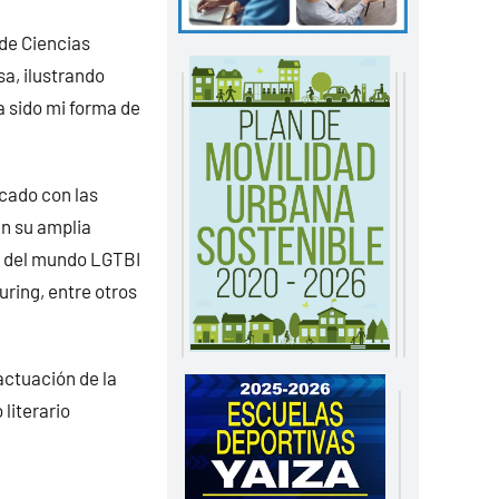
de Ciencias
a, ilustrando
a sido mi forma de
lcado con las
en su amplia
s del mundo LGTBI
uring, entre otros
actuación de la
literario