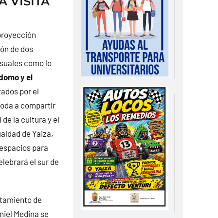
A VISITA
proyección
ión de dos
isuales como lo
rdomo y el
itados por el
oda a compartir
 de la cultura y el
ualdad de Yaiza,
 espacios para
lebrará el sur de
ntamiento de
niel Medina se