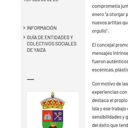
comprometía junt
enero “a otorgar p
nuevos artitas qu
INFORMACIÓN
orgullo”.
GUÍA DE ENTIDADES Y
COLECTIVOS SOCIALES
El concejal prom
DE YAIZA
mensajes intrínsec
fueron auténticos 
escénicas, plásti
—
Con motivo de las
experiencias con 
destaca el propio
Isla y ese trabaj
sensibilidades y
del éxito que tend