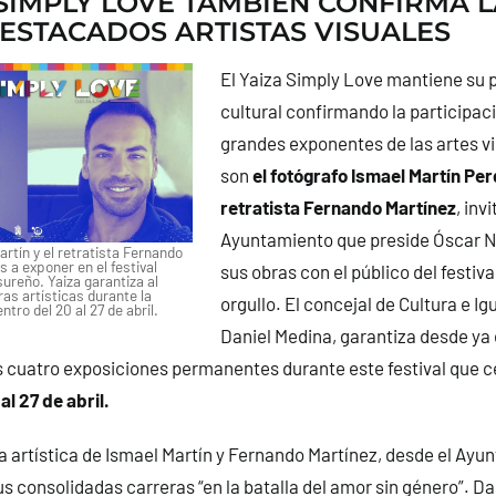
 SIMPLY LOVE TAMBIÉN CONFIRMA L
ESTACADOS ARTISTAS VISUALES
El Yaiza Simply Love mantiene su 
cultural confirmando la participac
grandes exponentes de las artes v
son
el fotógrafo Ismael Martín Pe
retratista Fernando Martínez
, inv
Ayuntamiento que preside Óscar N
artín y el retratista Fernando
s a exponer en el festival
sus obras con el público del festival
 sureño. Yaiza garantiza al
s artísticas durante la
orgullo. El concejal de Cultura e Ig
tro del 20 al 27 de abril.
Daniel Medina, garantiza desde ya
 cuatro exposiciones permanentes durante este festival que ce
al 27 de abril.
a artística de Ismael Martín y Fernando Martínez, desde el Ayu
s consolidadas carreras “en la batalla del amor sin género”. Da