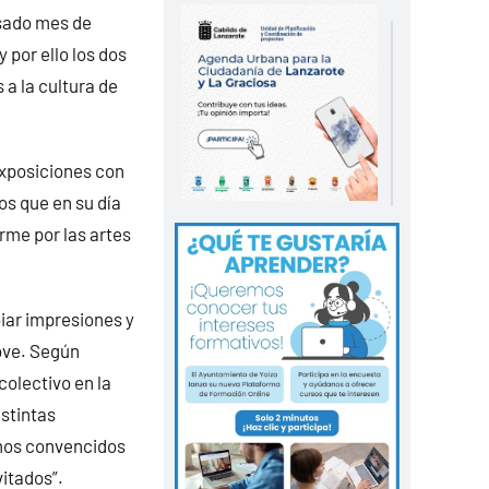
asado mes de
y por ello los dos
a la cultura de
exposiciones con
os que en su día
irme por las artes
iar impresiones y
ove. Según
colectivo en la
istintas
amos convencidos
vitados”.