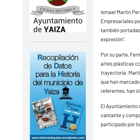
Ismael Martín Per
Empresariales por
también portadas 
expresión”.
Por su parte, Fer
artes plásticas c
trayectoria. Mar
que han marcado u
referentes, han s
El Ayuntamiento d
cantante y compos
participado por l