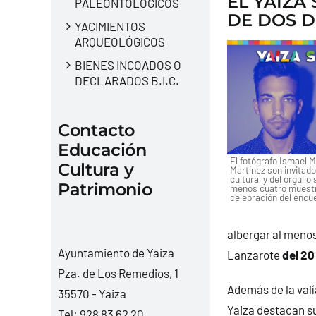
EL YAIZA
PALEONTOLÓGICOS
DE DOS D
YACIMIENTOS
ARQUEOLÓGICOS
BIENES INCOADOS O
DECLARADOS B.I.C.
Contacto
Educación
El fotógrafo Ismael M
Cultura y
Martínez son invitado
cultural y del orgullo
Patrimonio
menos cuatro muestra
celebración del encuen
albergar al menos
Ayuntamiento de Yaiza
Lanzarote
del 20 
Pza. de Los Remedios, 1
Además de la valí
35570 - Yaiza
Yaiza destacan su
Tel:
928 83 62 20