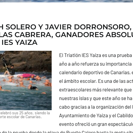
H SOLERO Y JAVIER DORRONSORO
BLAS CABRERA, GANADORES ABSOL
IES YAIZA
El Triatlón IES Yaiza es una prueba
año a año refuerza su importancia 
calendario deportivo de Canarias,
el ámbito escolar. Es una de las ac
extraescolares más relevante que 
nuestras islas y que este año se ha
cabo gracias a la organización del I
 celebró sus 25 años, siendo la
Ayuntamiento de Yaiza y el Cabildo
orte escolar de Canarias.
evento ofreció un gran espectáculo
o de la prueba desde la playa de Puerto Calero hasta la meta sit