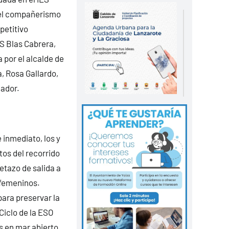
y el compañerismo
petitivo
ES Blas Cabrera,
 por el alcalde de
a, Rosa Gallardo,
zador.
 inmediato, los y
tos del recorrido
letazo de salida a
 femeninos.
para preservar la
 Ciclo de la ESO
os en mar abierto