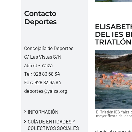
Contacto
Deportes
ELISABET
DEL IES 
TRIATLÓN 
Concejalía de Deportes
C/ Las Vistas S/N
35570 - Yaiza
Tel:
928 83 68 34
Fax: 928 83 63 64
deportes@yaiza.org
INFORMACIÓN
El Triatlón IES Yaiza
mayor fiesta del dep
GUÍA DE ENTIDADES Y
COLECTIVOS SOCIALES
siguió el recorrid