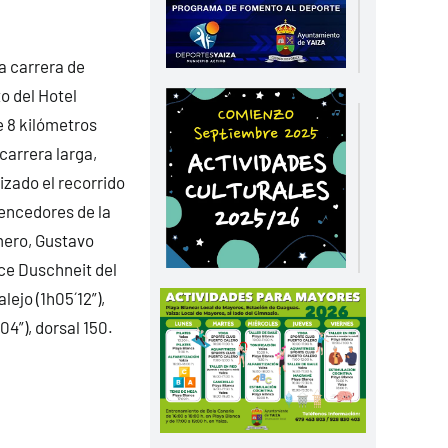
a carrera de
o del Hotel
e 8 kilómetros
carrera larga,
izado el recorrido
vencedores de la
mero, Gustavo
nce Duschneit del
lejo (1h05´12”),
04”), dorsal 150.