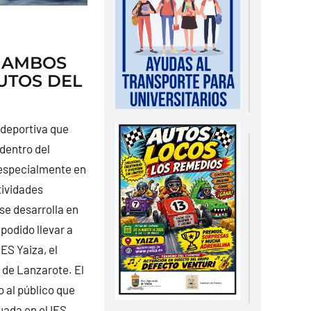
, AMBOS
UTOS DEL
 deportiva que
dentro del
 especialmente en
tividades
se desarrolla en
 podido llevar a
ES Yaiza, el
 de Lanzarote. El
 al público que
uada en el IES