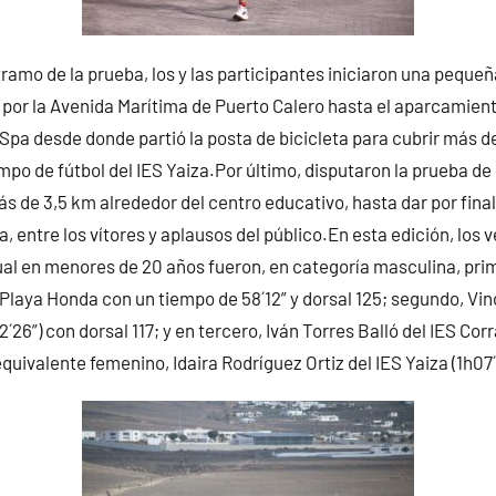
tramo de la prueba, los y las participantes iniciaron una pequeñ
por la Avenida Marítima de Puerto Calero hasta el aparcamient
Spa desde donde partió la posta de bicicleta para cubrir más d
mpo de fútbol del IES Yaiza.Por último, disputaron la prueba de 
s de 3,5 km alrededor del centro educativo, hasta dar por final
a, entre los vítores y aplausos del público.En esta edición, los 
ual en menores de 20 años fueron, en categoría masculina, pri
Playa Honda con un tiempo de 58´12” y dorsal 125; segundo, Vi
2´26”) con dorsal 117; y en tercero, Iván Torres Balló del IES Corra
equivalente femenino, Idaira Rodríguez Ortiz del IES Yaiza (1h07´