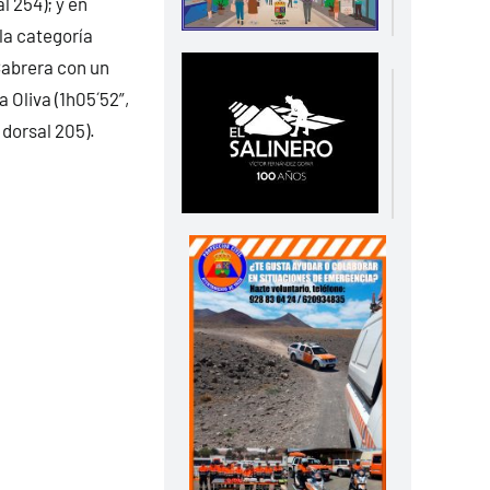
l 254); y en
 la categoría
Cabrera con un
 Oliva (1h05´52”,
 dorsal 205).