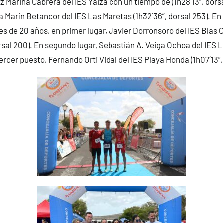
z Marina Cabrera del IES Yaiza con un tiempo de (1h28´13”, dorsa
a Marín Betancor del IES Las Maretas (1h32´36”, dorsal 253). En
 de 20 años, en primer lugar, Javier Dorronsoro del IES Blas 
rsal 200). En segundo lugar, Sebastián A. Veiga Ochoa del IES La
tercer puesto, Fernando Orti Vidal del IES Playa Honda (1h07´13”,