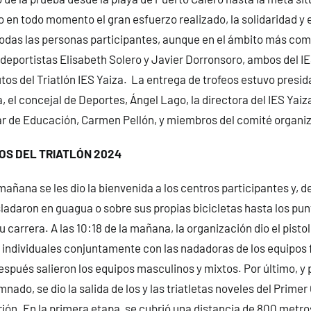
 en todo momento el gran esfuerzo realizado, la solidaridad 
odas las personas participantes, aunque en el ámbito más com
 deportistas Elisabeth Solero y Javier Dorronsoro, ambos del I
os del Triatlón IES Yaiza. La entrega de trofeos estuvo presida
 el concejal de Deportes, Ángel Lago, la directora del IES Yaiz
lar de Educación, Carmen Pellón, y miembros del comité organi
OS DEL TRIATLÓN 2024
mañana se les dio la bienvenida a los centros participantes y, de
asladaron en guagua o sobre sus propias bicicletas hasta los pun
 carrera. A las 10:18 de la mañana, la organización dio el pisto
tas individuales conjuntamente con las nadadoras de los equipos
spués salieron los equipos masculinos y mixtos. Por último, y 
nado, se dio la salida de los y las triatletas noveles del Primer
trión. En la primera etapa, se cubrió una distancia de 800 metr