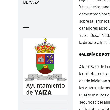
DE YAIZA
Yaiza, destacando
demostrado por t
sobresalieron los
—
ganadores absolut
Yaiza, Óscar Noda,
la directora Insu
GALERÍA DE FOT
A las 08:30 de la 
las atletas se tr
donde iniciaban su
los y las triatle
Cuatro minutos de
seguridad del alum
del Instituto anfi