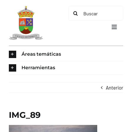
Saltar
Buscar:
al
contenido
Toggle
Navigat
INICIO
Áreas temáticas
ÁREAS TEMÁTICAS
Herramientas
EL MUNICIPIO
Anterior
AYUNTAMIENTO
IMG_89
TURISMO