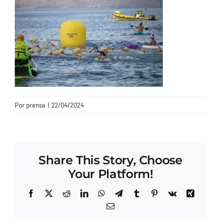
CONTACTO
Por
prensa
|
22/04/2024
Share This Story, Choose
Your Platform!
Facebook
X
Reddit
LinkedIn
WhatsApp
Telegram
Tumblr
Pinterest
Vk
Xing
Correo
electrónico