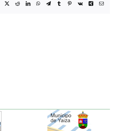
Facebook
X
Reddit
LinkedIn
WhatsApp
Telegram
Tumblr
Pinterest
Vk
Xing
Correo
electrónico