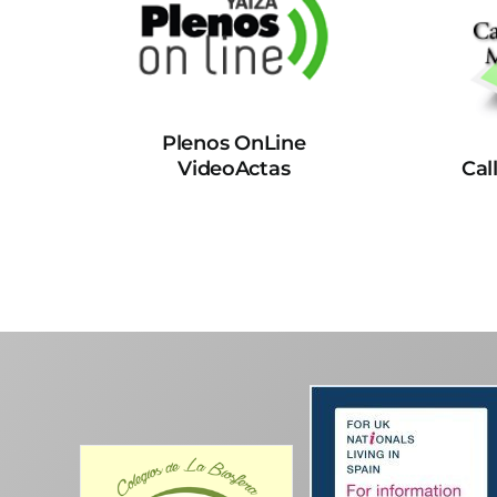
Plenos OnLine
VideoActas
Cal