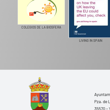
CICLA
COLEGIOS DE LA BIOSFERA
LIVING IN SPAIN
Ayuntami
Pza. de 
35570 – 