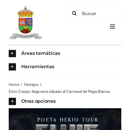
Saltar
Buscar:
al
contenido
Toggle
Navigat
INICIO
Áreas temáticas
ÁREAS TEMÁTICAS
Herramientas
EL MUNICIPIO
Home
Festejos
Elvis Crespo llega este sábado al Carnaval de Playa Blanca
AYUNTAMIENTO
Otras opciones
TURISMO