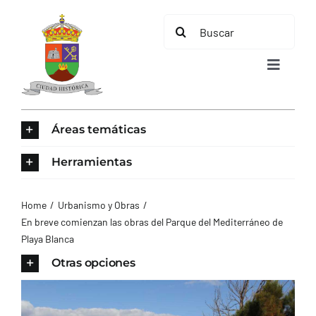
Saltar
Buscar:
al
contenido
Toggle
Navigat
INICIO
Áreas temáticas
ÁREAS TEMÁTICAS
Herramientas
EL MUNICIPIO
Home
Urbanismo y Obras
En breve comienzan las obras del Parque del Mediterráneo de
Playa Blanca
AYUNTAMIENTO
Otras opciones
TURISMO