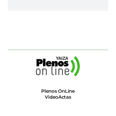
Plenos OnLine
VideoActas