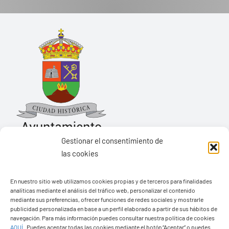
Gestionar el consentimiento de
las cookies
Ayuntamiento de Yaiza
En nuestro sitio web utilizamos cookies propias y de terceros para finalidades
Pza. de Los Remedios, 1
analíticas mediante el análisis del tráfico web, personalizar el contenido
35570 – Yaiza
mediante sus preferencias, ofrecer funciones de redes sociales y mostrarle
publicidad personalizada en base a un perfil elaborado a partir de sus hábitos de
Tel:
928 83 62 20
navegación. Para más información puedes consultar nuestra política de cookies
AQUÍ
.
Puedes aceptar todas las cookies mediante el botón “Aceptar” o puedes