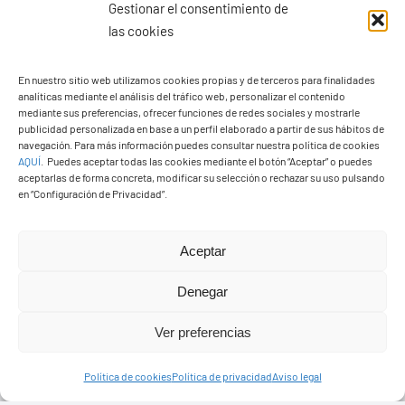
Gestionar el consentimiento de
las cookies
En nuestro sitio web utilizamos cookies propias y de terceros para finalidades
analíticas mediante el análisis del tráfico web, personalizar el contenido
mediante sus preferencias, ofrecer funciones de redes sociales y mostrarle
publicidad personalizada en base a un perfil elaborado a partir de sus hábitos de
navegación. Para más información puedes consultar nuestra política de cookies
AQUÍ
.
Puedes aceptar todas las cookies mediante el botón “Aceptar” o puedes
aceptarlas de forma concreta, modificar su selección o rechazar su uso pulsando
en “Configuración de Privacidad”.
Aceptar
Ayuntamiento de Yaiza
Pza. de Los Remedios, 1
Denegar
35570 – Yaiza
Ver preferencias
Tel:
928 83 62 20
Política de cookies
Política de privacidad
Aviso legal