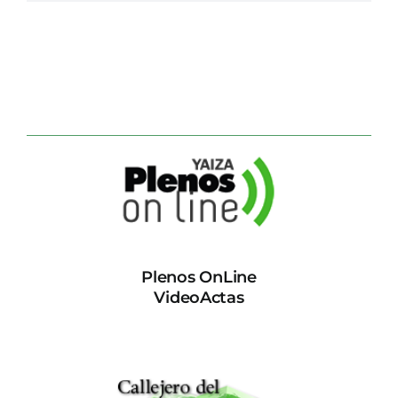
Plenos OnLine
VideoActas