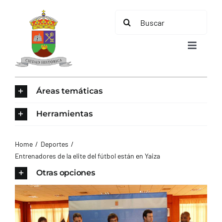
Saltar
Buscar:
al
contenido
Toggle
Navigat
INICIO
Áreas temáticas
ÁREAS TEMÁTICAS
Herramientas
EL MUNICIPIO
Home
Deportes
Entrenadores de la elite del fútbol están en Yaiza
AYUNTAMIENTO
Otras opciones
TURISMO