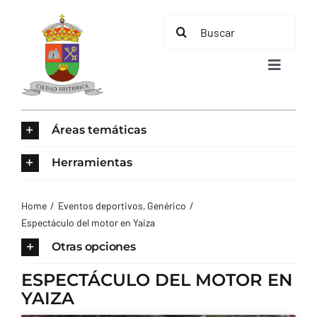
Saltar
Buscar:
al
contenido
Toggle
Navigat
INICIO
Áreas temáticas
ÁREAS TEMÁTICAS
Herramientas
EL MUNICIPIO
Home
Eventos deportivos
Genérico
Espectáculo del motor en Yaiza
AYUNTAMIENTO
Otras opciones
ESPECTÁCULO DEL MOTOR EN
TURISMO
YAIZA