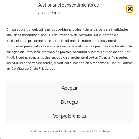
Gestionar el consentimiento de
las cookies
En nuestro sitio web utilizamos cookies propias y de terceros para finalidades
analíticas mediante el análisis del tráfico web, personalizar el contenido
mediante sus preferencias, ofrecer funciones de redes sociales y mostrarle
Ayuntamiento de Yaiza
publicidad personalizada en base a un perfil elaborado a partir de sus hábitos de
navegación. Para más información puedes consultar nuestra política de cookies
Pza. de Los Remedios, 1
AQUÍ
.
Puedes aceptar todas las cookies mediante el botón “Aceptar” o puedes
35570 – Yaiza
aceptarlas de forma concreta, modificar su selección o rechazar su uso pulsando
en “Configuración de Privacidad”.
Tel:
928 83 62 20
Aceptar
Toggle
Navigation
Denegar
© Copyright2026 Ayuntamiento de Yaiza - Todos los
Transparencia
Ver preferencias
derechos reservads
Aviso legal
Política de cookies
Política de privacidad
Aviso legal
Diseño web Solucionet.com
&
Cibernatural