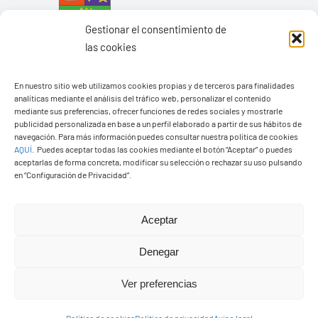
Gestionar el consentimiento de
las cookies
En nuestro sitio web utilizamos cookies propias y de terceros para finalidades
analíticas mediante el análisis del tráfico web, personalizar el contenido
mediante sus preferencias, ofrecer funciones de redes sociales y mostrarle
Ayuntamiento de Yaiza
publicidad personalizada en base a un perfil elaborado a partir de sus hábitos de
navegación. Para más información puedes consultar nuestra política de cookies
Pza. de Los Remedios, 1
AQUÍ
.
Puedes aceptar todas las cookies mediante el botón “Aceptar” o puedes
35570 – Yaiza
aceptarlas de forma concreta, modificar su selección o rechazar su uso pulsando
en “Configuración de Privacidad”.
Tel:
928 83 62 20
Aceptar
Toggle
Navigation
Denegar
© Copyright2026 Ayuntamiento de Yaiza - Todos los
Transparencia
Ver preferencias
derechos reservads
Aviso legal