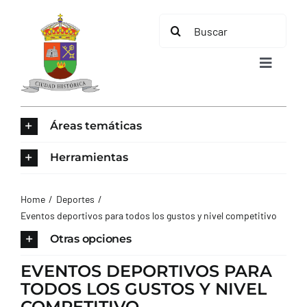
Saltar
Buscar:
al
contenido
Toggle
Navigat
INICIO
Áreas temáticas
ÁREAS TEMÁTICAS
Herramientas
EL MUNICIPIO
Home
Deportes
Eventos deportivos para todos los gustos y nivel competitivo
AYUNTAMIENTO
Otras opciones
EVENTOS DEPORTIVOS PARA
TURISMO
TODOS LOS GUSTOS Y NIVEL
COMPETITIVO