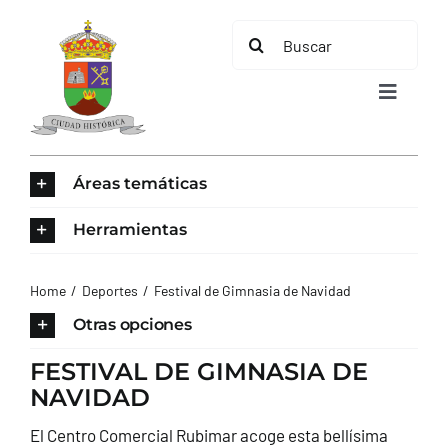
Saltar
Buscar:
al
contenido
Toggle
Navigat
INICIO
Áreas temáticas
ÁREAS TEMÁTICAS
Herramientas
EL MUNICIPIO
Home
Deportes
Festival de Gimnasia de Navidad
Otras opciones
AYUNTAMIENTO
FESTIVAL DE GIMNASIA DE
NAVIDAD
TURISMO
El Centro Comercial Rubimar acoge esta bellísima