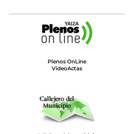
Plenos OnLine
VideoActas