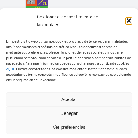
Gestionar el consentimiento de
las cookies
En nuestro sitio web utilizamos cookies propias y de terceros para finalidades
analíticas mediante el análisis del tráfico web, personalizar el contenido
mediante sus preferencias, ofrecer funciones de redes sociales y mostrarle
Ayuntamiento de Yaiza
publicidad personalizada en base a un perfil elaborado a partir de sus hábitos de
navegación. Para más información puedes consultar nuestra política de cookies
Pza. de Los Remedios, 1
AQUÍ
.
Puedes aceptar todas las cookies mediante el botón “Aceptar” o puedes
35570 – Yaiza
aceptarlas de forma concreta, modificar su selección o rechazar su uso pulsando
en “Configuración de Privacidad”.
Tel:
928 83 62 20
Aceptar
Toggle
Navigation
Denegar
© Copyright2026 Ayuntamiento de Yaiza - Todos los
Transparencia
Ver preferencias
derechos reservads