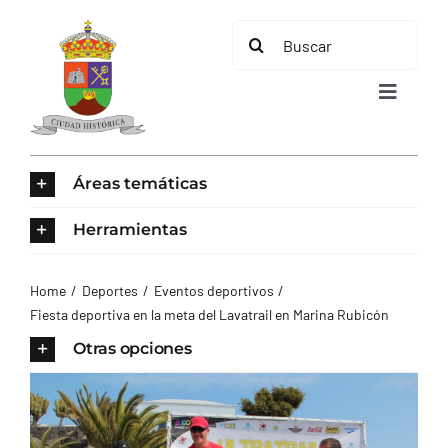
Saltar
Buscar:
al
contenido
Toggle
Navigat
INICIO
Áreas temáticas
ÁREAS TEMÁTICAS
Herramientas
EL MUNICIPIO
Home
Deportes
Eventos deportivos
Fiesta deportiva en la meta del Lavatrail en Marina Rubicón
AYUNTAMIENTO
Otras opciones
TURISMO