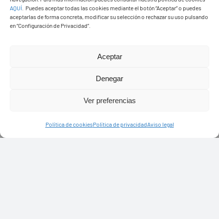
AQUÍ
.
Puedes aceptar todas las cookies mediante el botón “Aceptar” o puedes
aceptarlas de forma concreta, modificar su selección o rechazar su uso pulsando
en “Configuración de Privacidad”.
Aceptar
Denegar
Ver preferencias
Política de cookies
Política de privacidad
Aviso legal
PASEOS EN CAMELLO