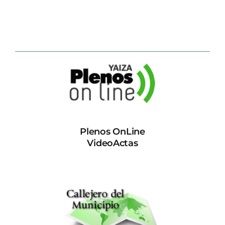
Plenos OnLine
VideoActas