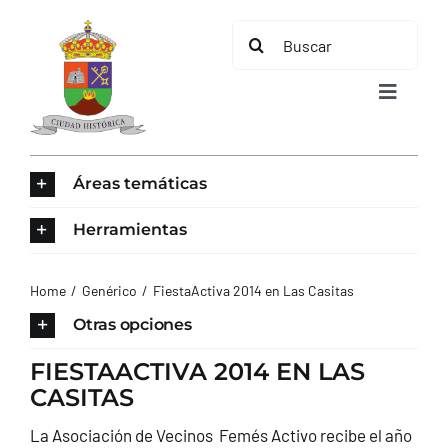
Saltar
Buscar:
al
contenido
Toggle
Navigat
INICIO
Áreas temáticas
ÁREAS TEMÁTICAS
Herramientas
EL MUNICIPIO
Home
Genérico
FiestaActiva 2014 en Las Casitas
Otras opciones
AYUNTAMIENTO
FIESTAACTIVA 2014 EN LAS
CASITAS
TURISMO
La Asociación de Vecinos Femés Activo recibe el año