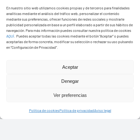
En nuestro sitio web utilizamos cookies propias y de terceros para finalidades
analíticas mediante el análisis del tráfico web, personalizar el contenido
mediante sus preferencias, ofrecer funciones de redes sociales y mostrarle
Ayuntamiento de Yaiza
publicidad personalizada en base a un perfil elaborado a partir de sus hábitos de
navegación. Para más información puedes consultar nuestra política de cookies
Pza. de Los Remedios, 1
AQUÍ
.
Puedes aceptar todas las cookies mediante el botón “Aceptar” o puedes
35570 – Yaiza
aceptarlas de forma concreta, modificar su selección o rechazar su uso pulsando
en “Configuración de Privacidad”.
Tel:
928 83 62 20
Aceptar
Toggle
Navigation
Denegar
© Copyright2026 Ayuntamiento de Yaiza - Todos los
Transparencia
Ver preferencias
derechos reservads
Aviso legal
Política de cookies
Política de privacidad
Aviso legal
Diseño web Solucionet.com
&
Cibernatural
Política de privacidad