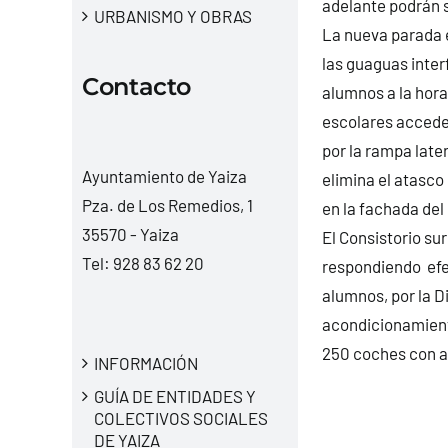
adelante podrán su
URBANISMO Y OBRAS
La nueva parada e
las guaguas inter
Contacto
alumnos a la hora
escolares acceder
por la rampa later
Ayuntamiento de Yaiza
elimina el atasco
Pza. de Los Remedios, 1
en la fachada del
35570 - Yaiza
El Consistorio sur
Tel:
928 83 62 20
respondiendo efe
alumnos, por la D
acondicionamient
250 coches con a
INFORMACIÓN
GUÍA DE ENTIDADES Y
COLECTIVOS SOCIALES
DE YAIZA