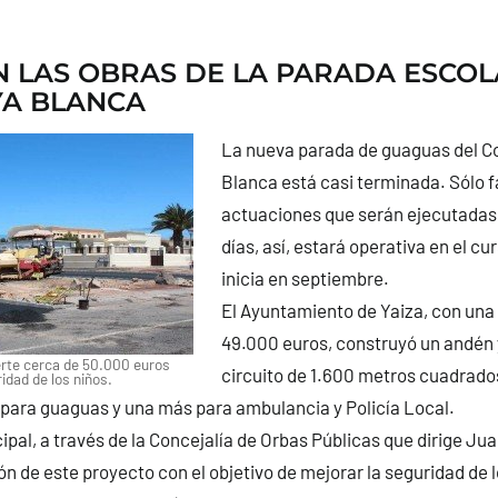
N LAS OBRAS DE LA PARADA ESCOL
YA BLANCA
La nueva parada de guaguas del Co
Blanca está casi terminada. Sólo 
actuaciones que serán ejecutadas
días, así, estará operativa en el cu
inicia en septiembre.
El Ayuntamiento de Yaiza, con una 
49.000 euros, construyó un andén 
erte cerca de 50.000 euros
circuito de 1.600 metros cuadrado
idad de los niños.
para guaguas y una más para ambulancia y Policía Local.
ipal, a través de la Concejalía de Orbas Públicas que dirige Ju
ón de este proyecto con el objetivo de mejorar la seguridad de l