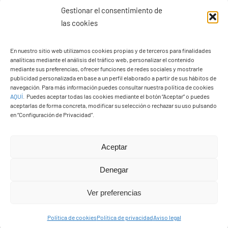
Gestionar el consentimiento de
las cookies
Ayuntamiento de Yaiza
Pza. de Los Remedios, 1
En nuestro sitio web utilizamos cookies propias y de terceros para finalidades
analíticas mediante el análisis del tráfico web, personalizar el contenido
35570 – Yaiza
mediante sus preferencias, ofrecer funciones de redes sociales y mostrarle
Tel:
928 83 62 20
publicidad personalizada en base a un perfil elaborado a partir de sus hábitos de
navegación. Para más información puedes consultar nuestra política de cookies
AQUÍ
.
Puedes aceptar todas las cookies mediante el botón “Aceptar” o puedes
aceptarlas de forma concreta, modificar su selección o rechazar su uso pulsando
en “Configuración de Privacidad”.
Toggle
Navigation
© Copyright2026 Ayuntamiento de Yaiza - Todos los
Transparencia
Aceptar
derechos reservads
Denegar
Aviso legal
Diseño web Solucionet.com
&
Cibernatural
Ver preferencias
Política de privacidad
Política de cookies
Política de privacidad
Aviso legal