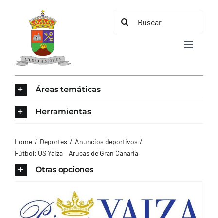
Saltar
Buscar:
al
contenido
Toggle
Navigat
INICIO
Áreas temáticas
ÁREAS TEMÁTICAS
Herramientas
EL MUNICIPIO
Home
Deportes
Anuncios deportivos
Fútbol: US Yaiza – Arucas de Gran Canaria
AYUNTAMIENTO
Otras opciones
TURISMO