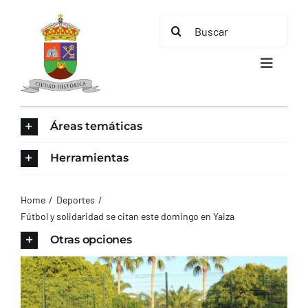
Saltar
Buscar:
al
contenido
Toggle
Navigat
INICIO
Áreas temáticas
ÁREAS TEMÁTICAS
Herramientas
EL MUNICIPIO
Home
Deportes
Fútbol y solidaridad se citan este domingo en Yaiza
AYUNTAMIENTO
Otras opciones
TURISMO