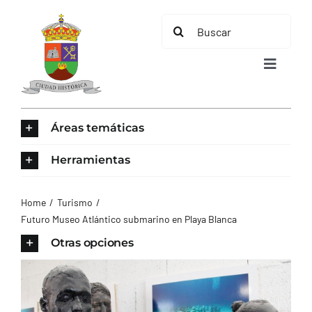
Saltar
Buscar:
al
contenido
Toggle
Navigat
INICIO
Áreas temáticas
ÁREAS TEMÁTICAS
Herramientas
EL MUNICIPIO
Home
Turismo
Futuro Museo Atlántico submarino en Playa Blanca
AYUNTAMIENTO
Otras opciones
TURISMO