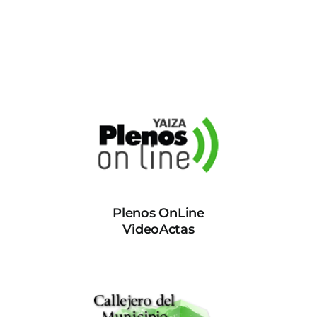
Plenos OnLine
VideoActas