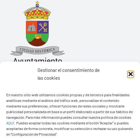
Gestionar el consentimiento de
las cookies
Ayuntamiento de Yaiza
En nuestro sitio web utilizamos cookies propias y de terceros para finalidades
Pza. de Los Remedios, 1
analíticas mediante el análisis del tráfico web, personalizar el contenido
35570 – Yaiza
mediante sus preferencias, ofrecer funciones de redes sociales y mostrarle
publicidad personalizada en base a un perfil elaborado a partir de sus hábitos de
Tel:
928 83 62 20
navegación. Para más información puedes consultar nuestra política de cookies
AQUÍ
.
Puedes aceptar todas las cookies mediante el botón “Aceptar” o puedes
aceptarlas de forma concreta, modificar su selección o rechazar su uso pulsando
en “Configuración de Privacidad”.
Toggle