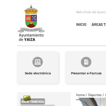
Saltar
al
Web oficial del Ayunt
contenido
INICIO
ÁREAS T
Sede electrónica
Presentar e-Factura
Home
Deportes