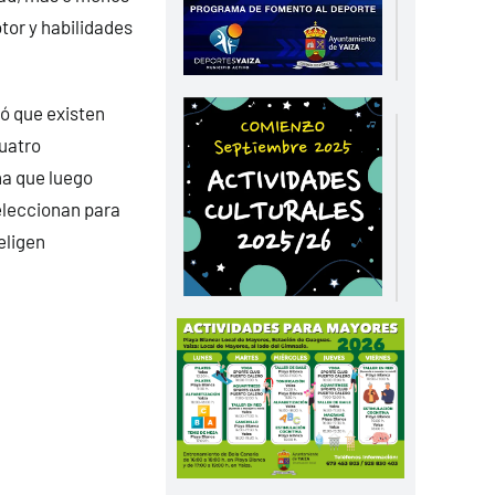
tor y habilidades
có que existen
uatro
na que luego
eleccionan para
eligen