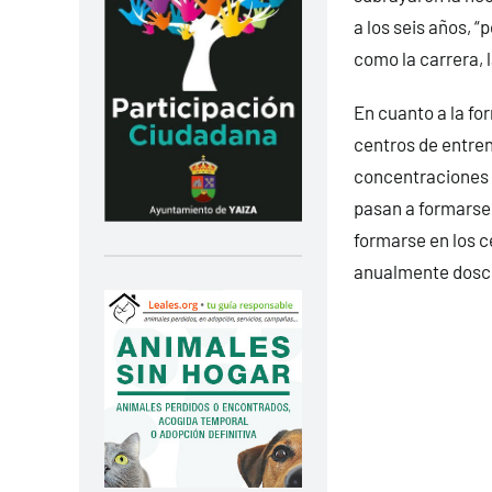
a los seis años, 
como la carrera, l
En cuanto a la fo
centros de entre
concentraciones r
pasan a formarse 
formarse en los c
anualmente dosci