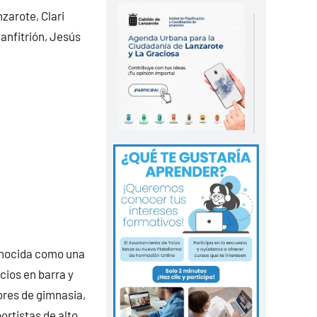
nzarote, Clari
 anfitrión, Jesús
onocida como una
cios en barra y
ores de gimnasia,
ortistas de alto