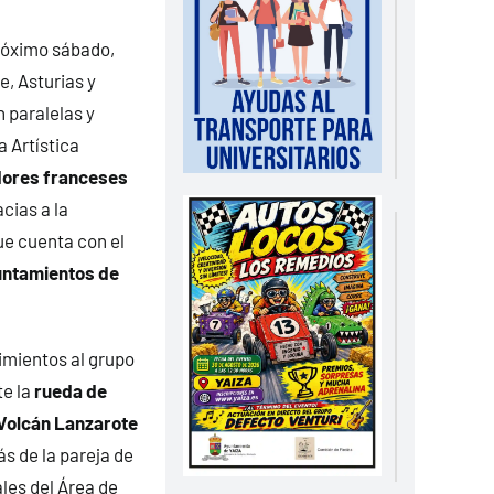
próximo sábado,
, Asturias y
 paralelas y
a Artística
ores franceses
acias a la
que cuenta con el
yuntamientos de
imientos al grupo
te la
rueda de
 Volcán Lanzarote
s de la pareja de
les del Área de