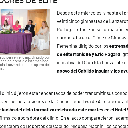
ORES DE ÉLITE
Desde este miércoles, y hasta el 
veinticinco gimnastas de Lanzarote
Portugal refuerzan su formación en
coreografía en el Clinic de Gimnasi
Femenina dirigido por los
entrenad
de élite Monique y Eric Hagard
, gr
ticipan en el clinic dirigido por
ses de prestigio internacional
iniciativa del Club Isla Lanzarote 
Isla Lanzarote con el apoyo del
iza.
apoyo del Cabildo insular y los a
 clinic dijeron estar encantados de poder transmitir sus conoc
as en las instalaciones de la Ciudad Deportiva de Arrecife duran
tación del ciclo formativo celebrada este martes en el Hotel
 firma colaboradora del clinic. En el acto comparecieron, ademá
consejera de Deportes del Cabildo, Migdalia Machín, los conceja