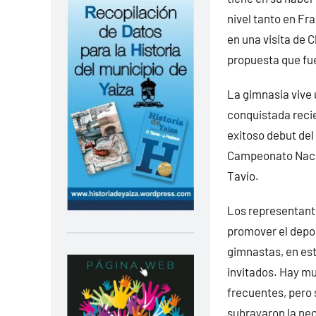
nivel tanto en Fr
en una visita de 
propuesta que fu
La gimnasia vive 
conquistada reci
exitoso debut del 
Campeonato Nacio
Tavío.
Los representante
promover el depor
gimnastas, en es
invitados. Hay mu
frecuentes, pero 
subrayaron la nec