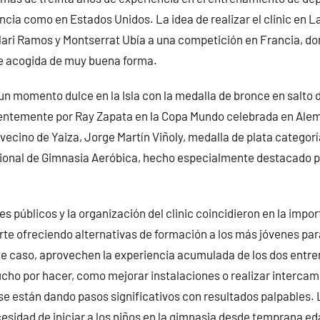
ancia como en Estados Unidos. La idea de realizar el clinic en 
Clari Ramos y Montserrat Ubía a una competición en Francia, do
e acogida de muy buena forma.
un momento dulce en la Isla con la medalla de bronce en salto 
entemente por Ray Zapata en la Copa Mundo celebrada en Alema
vecino de Yaiza, Jorge Martín Viñoly, medalla de plata categoría
nal de Gimnasia Aeróbica, hecho especialmente destacado por
s públicos y la organización del clinic coincidieron en la impo
te ofreciendo alternativas de formación a los más jóvenes par
te caso, aprovechen la experiencia acumulada de los dos entr
cho por hacer, como mejorar instalaciones o realizar interca
se están dando pasos significativos con resultados palpables.
esidad de iniciar a los niños en la gimnasia desde temprana e