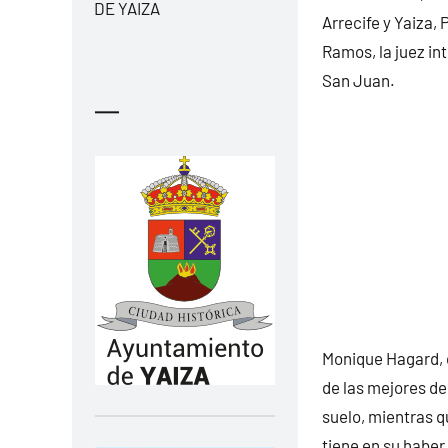
DE YAIZA
Arrecife y Yaiza, 
Ramos, la juez int
San Juan.
—
Monique Hagard, 
de las mejores de
suelo, mientras q
tiene en su haber