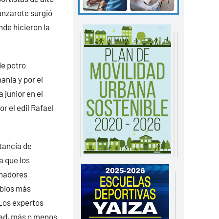
Lanzarote surgió
nde hicieron la
de potro
nia y por el
 junior en el
 el edil Rafael
rtancia de
a que los
enadores
mbios más
 Los expertos
dad, más o menos