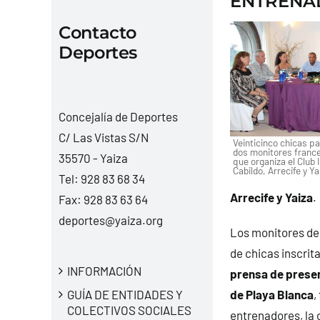
ENTRENAD
Contacto
Deportes
Concejalía de Deportes
C/ Las Vistas S/N
Veinticinco chicas par
dos monitores france
35570 - Yaiza
que organiza el Club 
Cabildo, Arrecife y Ya
Tel:
928 83 68 34
Arrecife y Yaiza
.
Fax: 928 83 63 64
deportes@yaiza.org
Los monitores del
de chicas inscrit
INFORMACIÓN
prensa de presen
GUÍA DE ENTIDADES Y
de Playa Blanca
,
COLECTIVOS SOCIALES
entrenadores, la 