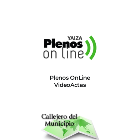
Plenos OnLine
VideoActas