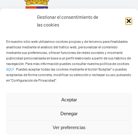
Gestionar el consentimiento de
las cookies
En nuestro sitio web utilizamos cookies propias y de terceros para finalidades
analíticas mediante el análisis del tráfico web, personalizar el contenido
mediante sus preferencias, ofrecer funciones de redes sociales y mostrarle
publicidad personalizada en base a un perfil elaborado a partir de sus hábitos de
navegación. Para más información puedes consultar nuestra política de cookies
Ayuntamiento de Yaiza
AQUÍ
.
Puedes aceptar todas las cookies mediante el botón “Aceptar” o puedes
aceptarlas de forma concreta, modificar su selección o rechazar su uso pulsando
Pza. de Los Remedios, 1
en “Configuración de Privacidad”.
35570 – Yaiza
Tel:
928 83 62 20
Aceptar
Denegar
Toggle
Navigation
Ver preferencias
© Copyright2026 Ayuntamiento de Yaiza - Todos los
Transparencia