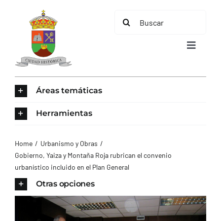
Saltar
Buscar:
al
contenido
Toggle
Navigat
INICIO
Áreas temáticas
ÁREAS TEMÁTICAS
Herramientas
EL MUNICIPIO
Home
Urbanismo y Obras
Gobierno, Yaiza y Montaña Roja rubrican el convenio
urbanístico incluido en el Plan General
AYUNTAMIENTO
Otras opciones
TURISMO