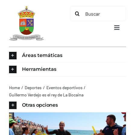
Saltar
Buscar:
al
contenido
Toggle
Navigat
INICIO
Áreas temáticas
ÁREAS TEMÁTICAS
Herramientas
EL MUNICIPIO
Home
Deportes
Eventos deportivos
Guillermo Verdejo es el rey de La Bocaina
AYUNTAMIENTO
Otras opciones
TURISMO