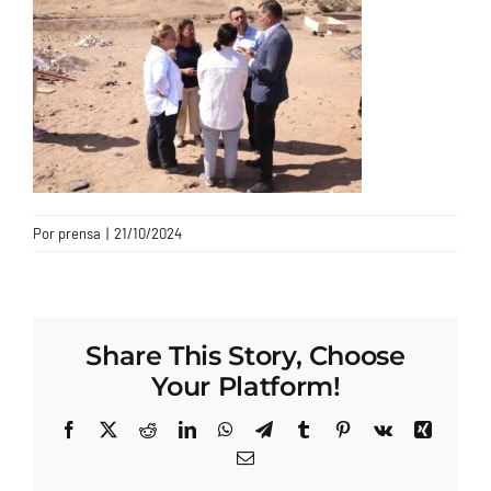
CONTACTO
Por
prensa
|
21/10/2024
Share This Story, Choose
Your Platform!
Facebook
X
Reddit
LinkedIn
WhatsApp
Telegram
Tumblr
Pinterest
Vk
Xing
Correo
electrónico