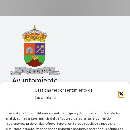
Gestionar el consentimiento de
las cookies
Ayuntamiento de Yaiza
En nuestro sitio web utilizamos cookies propias y de terceros para finalidades
Pza. de Los Remedios, 1
analíticas mediante el análisis del tráfico web, personalizar el contenido
35570 – Yaiza
mediante sus preferencias, ofrecer funciones de redes sociales y mostrarle
publicidad personalizada en base a un perfil elaborado a partir de sus hábitos de