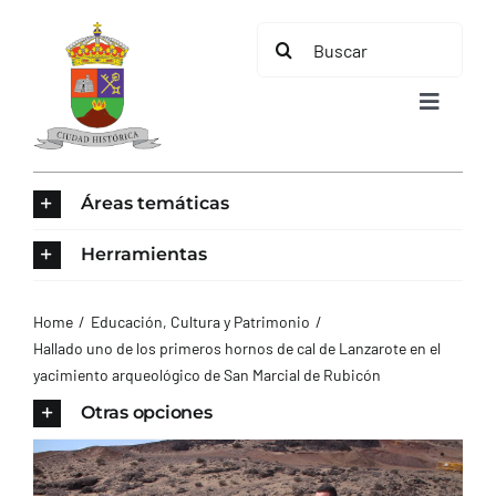
Saltar
Buscar:
al
contenido
Toggle
Navigat
INICIO
Áreas temáticas
ÁREAS TEMÁTICAS
Herramientas
EL MUNICIPIO
Home
Educación, Cultura y Patrimonio
Hallado uno de los primeros hornos de cal de Lanzarote en el
yacimiento arqueológico de San Marcial de Rubicón
AYUNTAMIENTO
Otras opciones
TURISMO