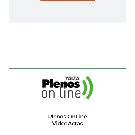
Plenos OnLine
VideoActas