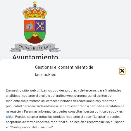
Gestionar el consentimiento de
las cookies
Ayuntamiento de Yaiza
En nuestro sitio web utilizamos cookies propias y de terceros para finalidades
Pza. de Los Remedios, 1
analíticas mediante el análisis del tráfico web, personalizar el contenido
35570 – Yaiza
mediante sus preferencias, ofrecer funciones de redes sociales y mostrarle
publicidad personalizada en base a un perfil elaborado a partir de sus hábitos de
Tel:
928 83 62 20
navegación. Para más información puedes consultar nuestra política de cookies
AQUÍ
.
Puedes aceptar todas las cookies mediante el botón “Aceptar” o puedes
aceptarlas de forma concreta, modificar su selección o rechazar su uso pulsando
en “Configuración de Privacidad”.