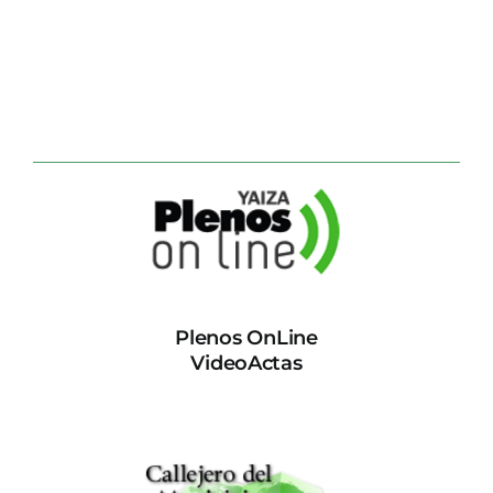
Plenos OnLine
VideoActas