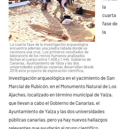
la
cuarta
fase de
la
La cuarta fase de la investigación arqueológica
encuentra además una piedra tallada donde se
reconoce una cruz. Los primeros resultados de
laboratorio de los restos humanos analizados
fechan el cuerpo entre 1.408 y 1.445. Gobierno de
Canarias, Ayuntamiento de Yaiza y las dos
universidades públicas canarias desarrollan desde
2018 este proyecto de exploración científica.
investigación arqueológica en el yacimiento de San
Marcial de Rubicón, en el Monumento Natural de Los
Ajaches, localizado en término municipal de Yaiza,
que llevan a cabo el Gobierno de Canarias, el
Ayuntamiento de Yaiza y las dos universidades
públicas canarias, pero ya hay nuevos hallazgos
relevantes que ayudarán al grupo científico