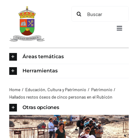
Saltar
Buscar:
al
contenido
Toggle
Navigat
INICIO
Áreas temáticas
ÁREAS TEMÁTICAS
Herramientas
EL MUNICIPIO
Home
Educación, Cultura y Patrimonio
Patrimonio
Hallados restos óseos de cinco personas en el Rubicón
AYUNTAMIENTO
Otras opciones
TURISMO