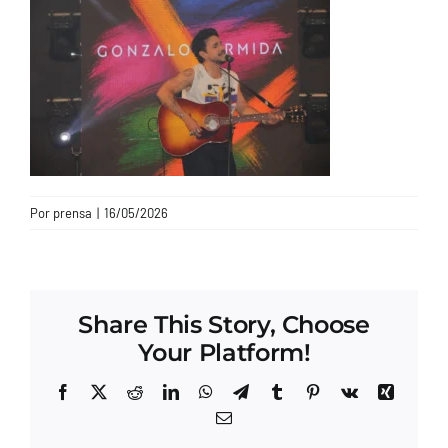
CONTACTO
Por
prensa
|
16/05/2026
Share This Story, Choose
Your Platform!
Facebook
X
Reddit
LinkedIn
WhatsApp
Telegram
Tumblr
Pinterest
Vk
Xing
Correo
electrónico