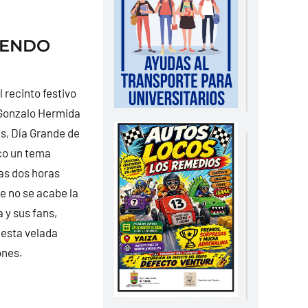
IENDO
 recinto festivo
a Gonzalo Hermida
es, Día Grande de
ico un tema
las dos horas
e no se acabe la
 y sus fans,
 esta velada
ones.