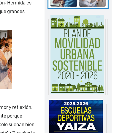
ción. Hermida es
 que grandes
.
or y reflexión.
ente porque
olo suenan bien,
n’ y ‘Que viva la