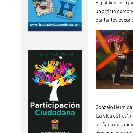
El público se lo p
un artista cercan
cantantes españo
Gonzalo Hermida 
‘La Vida es hoy’, 
mañana no sabemo
sino que estremec