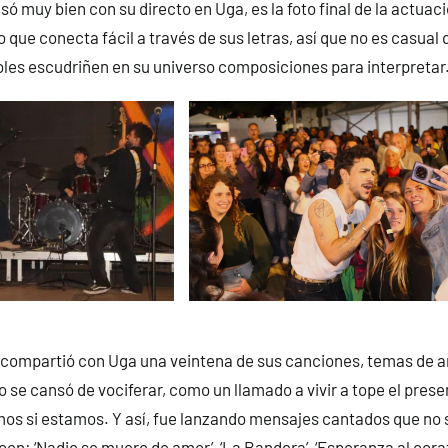
asó muy bien con su directo en Uga, es la foto final de la actua
o que conecta fácil a través de sus letras, así que no es casual
les escudriñen en su universo composiciones para interpretar
compartió con Uga una veintena de sus canciones, temas de am
no se cansó de vociferar, como un llamado a vivir a tope el pres
s si estamos. Y así, fue lanzando mensajes cantados que no s
en: ‘Nadie se muere de amor’, ‘La Bandera’, ‘Esperanza al corazó