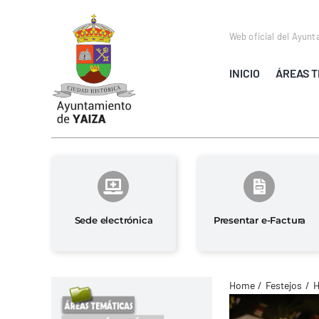
Saltar
al
Web oficial del Ayunt
contenido
INICIO
ÁREAS T
Sede electrónica
Presentar e-Factura
Home
Festejos
H