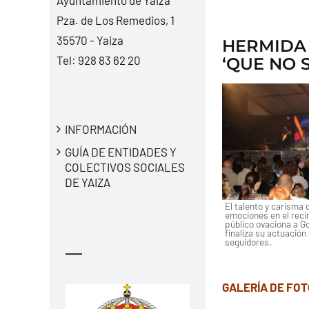
Pza. de Los Remedios, 1
35570 - Yaiza
HERMIDA 
Tel:
928 83 62 20
‘QUE NO 
INFORMACIÓN
GUÍA DE ENTIDADES Y
COLECTIVOS SOCIALES
DE YAIZA
El talento y carisma d
emociones en el recin
público ovaciona a G
finaliza su actuación
seguidores.
—
GALERÍA DE FO