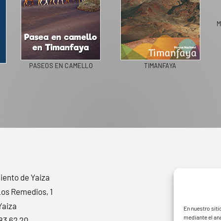
M
PASEOS EN CAMELLO
TIMANFAYA
ento de Yaiza
Los Remedios, 1
Yaiza
En nuestro siti
mediante el aná
83 62 20