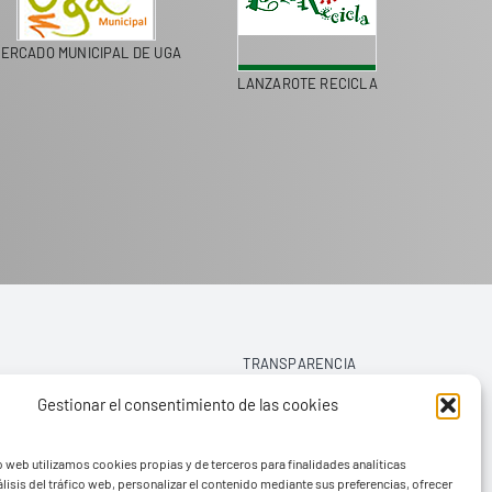
ERCADO MUNICIPAL DE UGA
LANZAROTE RECICLA
COLEGI
TRANSPARENCIA
Gestionar el consentimiento de las cookies
AVISO LEGAL
o web utilizamos cookies propias y de terceros para finalidades analíticas
POLÍTICA DE PRIVACIDAD
lisis del tráfico web, personalizar el contenido mediante sus preferencias, ofrecer