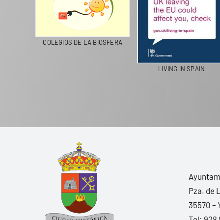
CICLA
COLEGIOS DE LA BIOSFERA
LIVING IN SPAIN
Ayuntami
Pza. de 
35570 – 
Tel:
928 