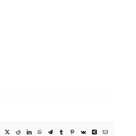
Facebook
X
Reddit
LinkedIn
WhatsApp
Telegram
Tumblr
Pinterest
Vk
Xing
Correo