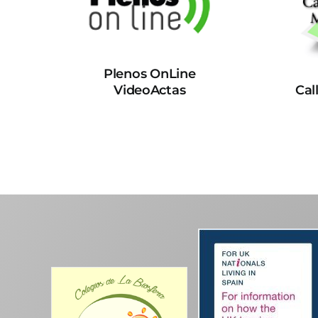
Plenos OnLine
VideoActas
Cal