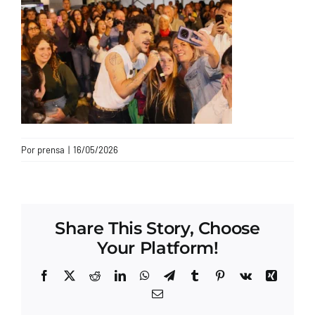
CONTACTO
Por
prensa
|
16/05/2026
Share This Story, Choose
Your Platform!
Facebook
X
Reddit
LinkedIn
WhatsApp
Telegram
Tumblr
Pinterest
Vk
Xing
Correo
electrónico