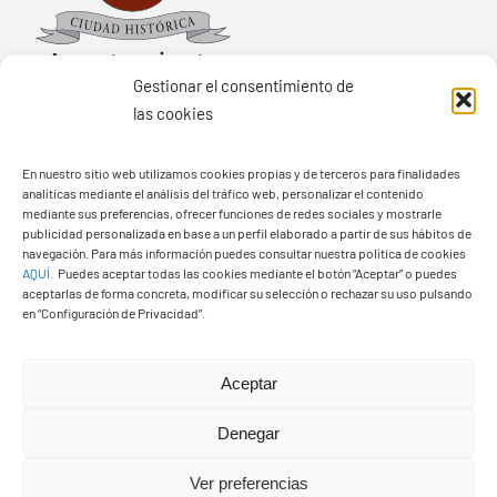
Gestionar el consentimiento de
las cookies
Ayuntamiento de Yaiza
En nuestro sitio web utilizamos cookies propias y de terceros para finalidades
Pza. de Los Remedios, 1
analíticas mediante el análisis del tráfico web, personalizar el contenido
35570 – Yaiza
mediante sus preferencias, ofrecer funciones de redes sociales y mostrarle
publicidad personalizada en base a un perfil elaborado a partir de sus hábitos de
Tel:
928 83 62 20
navegación. Para más información puedes consultar nuestra política de cookies
AQUÍ
.
Puedes aceptar todas las cookies mediante el botón “Aceptar” o puedes
aceptarlas de forma concreta, modificar su selección o rechazar su uso pulsando
en “Configuración de Privacidad”.
Toggle
Navigation
© Copyright2026 Ayuntamiento de Yaiza - Todos los
Transparencia
Aceptar
derechos reservads
Denegar
Aviso legal
Diseño web Solucionet.com
&
Cibernatural
Ver preferencias