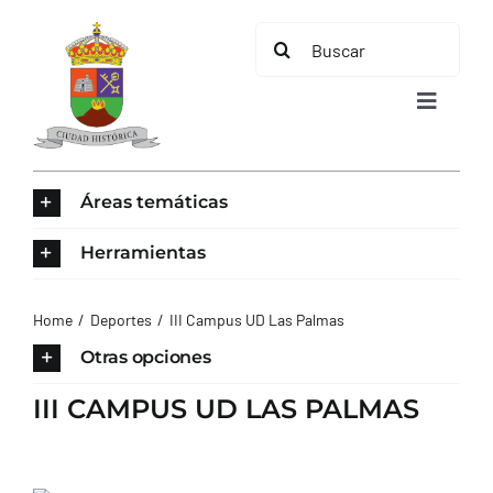
Saltar
Buscar:
al
contenido
Toggle
Navigat
INICIO
Áreas temáticas
ÁREAS TEMÁTICAS
Herramientas
EL MUNICIPIO
Home
Deportes
III Campus UD Las Palmas
Otras opciones
AYUNTAMIENTO
III CAMPUS UD LAS PALMAS
TURISMO