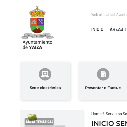
Saltar
al
Web oficial del Ayunt
contenido
INICIO
ÁREAS T
Sede electrónica
Presentar e-Factura
Home
Servicios So
INICIO S