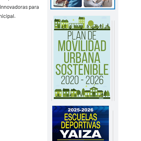
s innovadoras para
icipal.