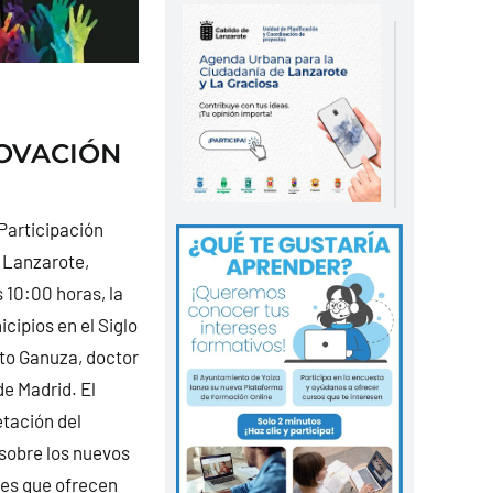
NOVACIÓN
 Participación
e Lanzarote,
 10:00 horas, la
cipios en el Siglo
sto Ganuza, doctor
e Madrid. El
etación del
 sobre los nuevos
des que ofrecen