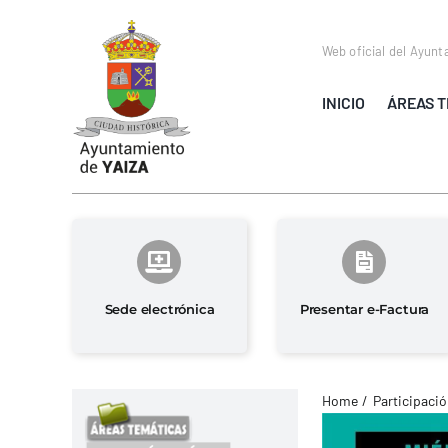
Saltar
al
Web oficial del Ayunt
contenido
INICIO
ÁREAS T
Sede electrónica
Presentar e-Factura
Home
Participaci