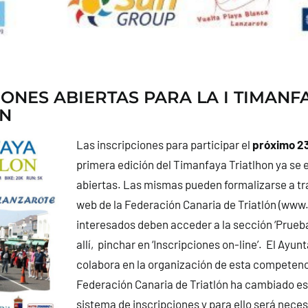
IONES ABIERTAS PARA LA I TIMANF
ON
Las inscripciones para participar el
próximo 23
primera edición del Timanfaya Triatlhon ya se
abiertas. Las mismas pueden formalizarse a tr
web de la Federación Canaria de Triatlón (
www.f
interesados deben acceder a la sección ‘Prueba
allí, pinchar en ‘Inscripciones on-line’. El Ayu
colabora en la organización de esta competenc
Federación Canaria de Triatlón ha cambiado e
sistema de inscripciones y para ello será neces