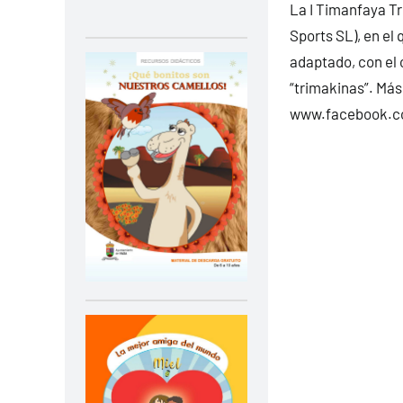
La I Timanfaya Tr
Sports SL), en el 
adaptado, con el 
“trimakinas”. Más
www.facebook.c