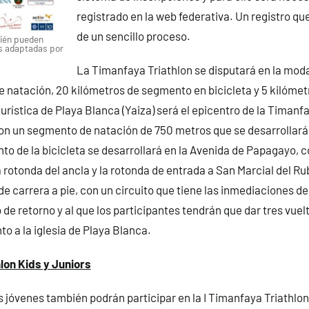
registrado en la web federativa. Un registro qu
de un sencillo proceso.
bién pueden
s adaptadas por
La Timanfaya Triathlon se disputará en la moda
 natación, 20 kilómetros de segmento en bicicleta y 5 kilómet
turística de Playa Blanca (Yaiza) será el epicentro de la Timanf
n un segmento de natación de 750 metros que se desarrollará e
to de la bicicleta se desarrollará en la Avenida de Papagayo, c
la rotonda del ancla y la rotonda de entrada a San Marcial del R
de carrera a pie, con un circuito que tiene las inmediaciones de
de retorno y al que los participantes tendrán que dar tres vuel
to a la iglesia de Playa Blanca.
lon Kids y Juniors
s jóvenes también podrán participar en la I Timanfaya Triathlon