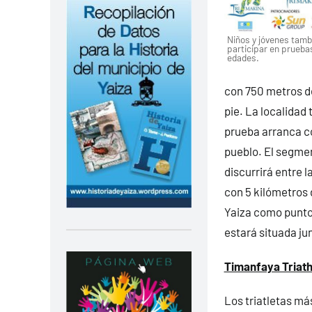
Niños y jóvenes tam
participar en prueba
edades.
con 750 metros de
pie. La localidad 
prueba arranca co
pueblo. El segmen
discurrirá entre 
con 5 kilómetros 
Yaiza como punto 
estará situada jun
Timanfaya Triath
Los triatletas má