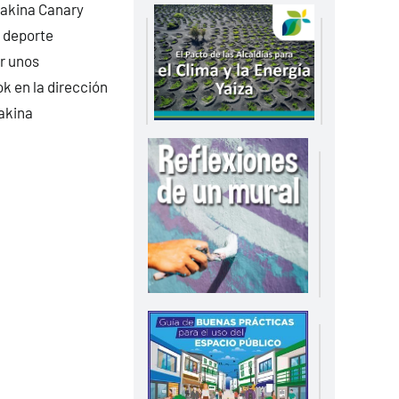
Makina Canary
l deporte
er unos
k en la dirección
Makina