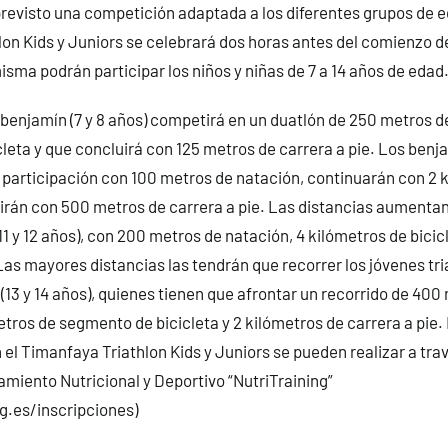
revisto una competición adaptada a los diferentes grupos de e
on Kids y Juniors se celebrará dos horas antes del comienzo d
isma podrán participar los niños y niñas de 7 a 14 años de edad
benjamín (7 y 8 años) competirá en un duatlón de 250 metros de 
cleta y que concluirá con 125 metros de carrera a pie. Los benja
u participación con 100 metros de natación, continuarán con 2 
uirán con 500 metros de carrera a pie. Las distancias aumentan
11 y 12 años), con 200 metros de natación, 4 kilómetros de bicicl
Las mayores distancias las tendrán que recorrer los jóvenes tria
 (13 y 14 años), quienes tienen que afrontar un recorrido de 400
etros de segmento de bicicleta y 2 kilómetros de carrera a pie.
 el Timanfaya Triathlon Kids y Juniors se pueden realizar a tra
miento Nutricional y Deportivo “NutriTraining”
g.es/inscripciones
)