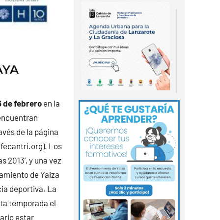
AYA
 de febrero
en la
 encuentran
avés de la página
ecantri.org
).
Los
s 2013’, y una vez
ntamiento de Yaiza
ia deportiva. La
sta temporada el
ario estar