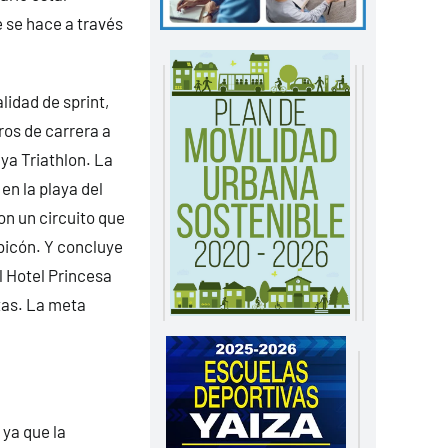
e se hace a través
lidad de sprint,
ros de carrera a
aya Triathlon. La
n la playa del
on un circuito que
ubicón. Y concluye
l Hotel Princesa
tas. La meta
 ya que la