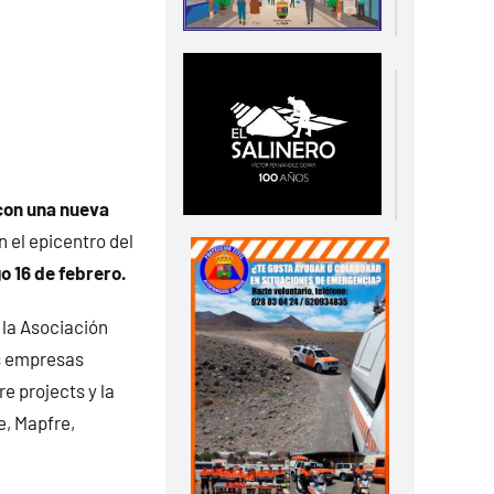
 con una nueva
 el epicentro del
o 16 de febrero.
 la Asociación
as empresas
e projects y la
e, Mapfre,