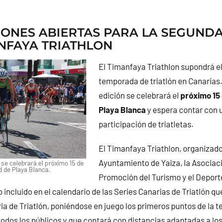
IONES ABIERTAS PARA LA SEGUNDA
NFAYA TRIATHLON
El Timanfaya Triathlon supondrá el 
temporada de triatlón en Canarias
edición se celebrará el
próximo 15 
Playa Blanca
y espera contar con 
participación de triatletas.
El Timanfaya Triathlon, organizado
Ayuntamiento de Yaiza, la Asociaci
 se celebrará el próximo 15 de
ad de Playa Blanca.
Promoción del Turismo y el Deporte
 incluido en el calendario de las Series Canarias de Triatlón qu
a de Triatlón, poniéndose en juego los primeros puntos de la
todos los públicos y que contará con distancias adaptadas a l