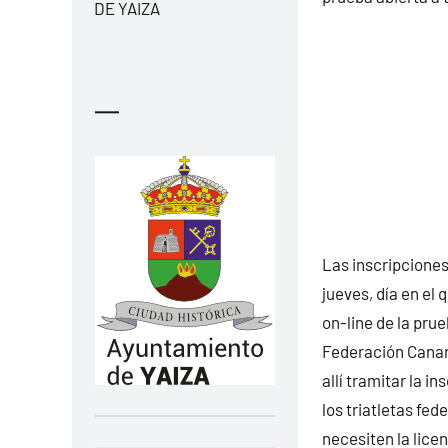
DE YAIZA
—
Las inscripciones
jueves, día en el
on-line de la pru
Federación Canari
allí tramitar la i
los triatletas fe
necesiten la licen