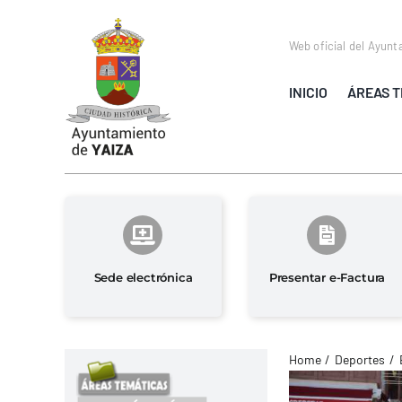
Saltar
al
Web oficial del Ayunt
contenido
INICIO
ÁREAS T
Sede electrónica
Presentar e-Factura
Home
Deportes