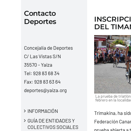
Contacto
INSCRIPC
Deportes
DEL TIMA
Concejalía de Deportes
C/ Las Vistas S/N
35570 - Yaiza
Tel:
928 83 68 34
Fax: 928 83 63 64
deportes@yaiza.org
La prueba de triatlón
febrero en la localid
INFORMACIÓN
Trimakina, ha sido
GUÍA DE ENTIDADES Y
Federación Canari
COLECTIVOS SOCIALES
prueba abierta a 