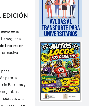
 EDICIÓN
inicio de la
. La segunda
de febrero en
una masiva
 por el
ón para la
 sin Barreras y
e organiza la
 temporada. Una
os más pequeños.