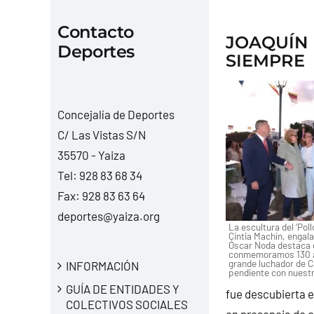
Contacto
JOAQUÍN 
Deportes
SIEMPRE
Concejalía de Deportes
C/ Las Vistas S/N
35570 - Yaiza
Tel:
928 83 68 34
Fax: 928 83 63 64
deportes@yaiza.org
La escultura del ‘Poll
Cintia Machín, engala
Óscar Noda destaca 
conmemoramos 130 añ
grande luchador de C
INFORMACIÓN
pendiente con nuestra
GUÍA DE ENTIDADES Y
fue descubierta en
COLECTIVOS SOCIALES
en presencia de c