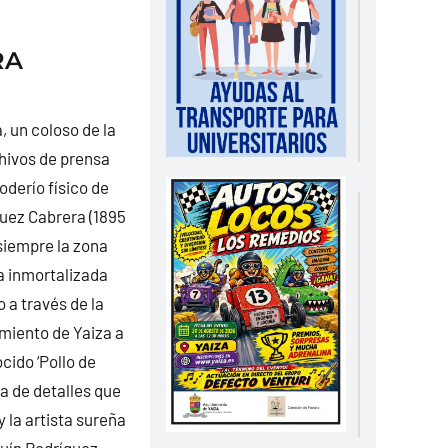
RA
, un coloso de la
hivos de prensa
oderío físico de
uez Cabrera (1895
 siempre la zona
a inmortalizada
 a través de la
miento de Yaiza a
cido ‘Pollo de
a de detalles que
 la artista sureña
uín Rodríguez,