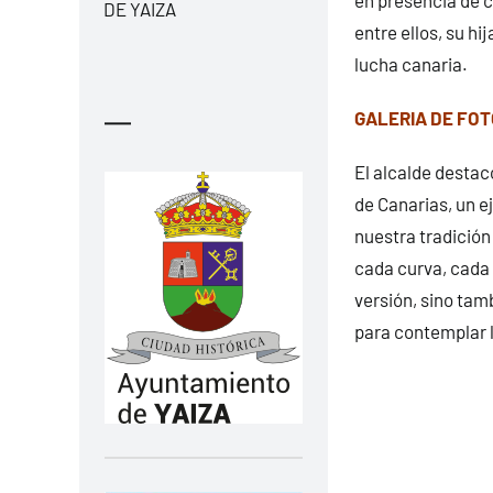
DE YAIZA
entre ellos, su h
lucha canaria.
—
GALERIA DE FO
El alcalde desta
de Canarias, un 
nuestra tradición
cada curva, cada 
versión, sino tamb
para contemplar 