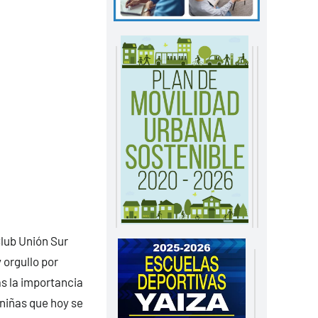
Club Unión Sur
 orgullo por
s la importancia
 niñas que hoy se