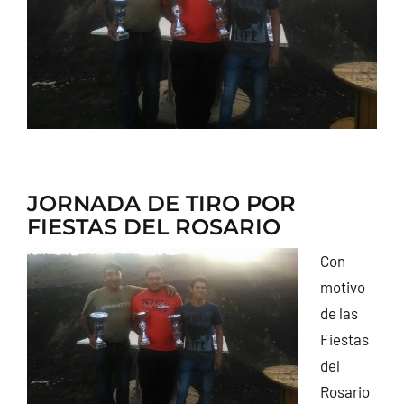
CONTACTO
JORNADA DE TIRO POR
FIESTAS DEL ROSARIO
Con
motivo
de las
Fiestas
del
Rosario