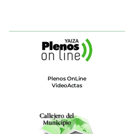
Plenos OnLine
VideoActas