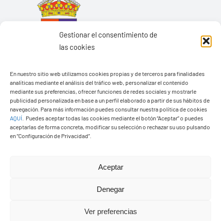
Gestionar el consentimiento de
las cookies
En nuestro sitio web utilizamos cookies propias y de terceros para finalidades
analíticas mediante el análisis del tráfico web, personalizar el contenido
mediante sus preferencias, ofrecer funciones de redes sociales y mostrarle
publicidad personalizada en base a un perfil elaborado a partir de sus hábitos de
navegación. Para más información puedes consultar nuestra política de cookies
Ayuntamiento de Yaiza
AQUÍ
.
Puedes aceptar todas las cookies mediante el botón “Aceptar” o puedes
aceptarlas de forma concreta, modificar su selección o rechazar su uso pulsando
Pza. de Los Remedios, 1
en “Configuración de Privacidad”.
35570 – Yaiza
Tel:
928 83 62 20
Aceptar
Denegar
Toggle
Navigation
Ver preferencias