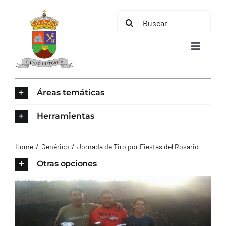
Saltar
Buscar:
al
contenido
Toggle
Navigat
INICIO
Áreas temáticas
ÁREAS TEMÁTICAS
Herramientas
EL MUNICIPIO
Home
Genérico
Jornada de Tiro por Fiestas del Rosario
Otras opciones
AYUNTAMIENTO
TURISMO