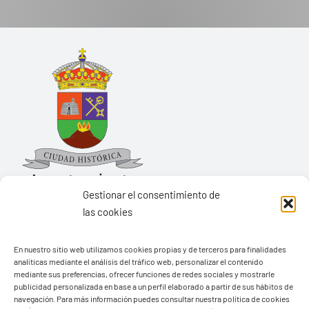
Gestionar el consentimiento de
las cookies
Ayuntamiento de Yaiza
En nuestro sitio web utilizamos cookies propias y de terceros para finalidades
Pza. de Los Remedios, 1
analíticas mediante el análisis del tráfico web, personalizar el contenido
35570 – Yaiza
mediante sus preferencias, ofrecer funciones de redes sociales y mostrarle
publicidad personalizada en base a un perfil elaborado a partir de sus hábitos de
Tel:
928 83 62 20
navegación. Para más información puedes consultar nuestra política de cookies