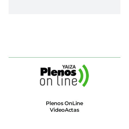
Plenos OnLine
VideoActas