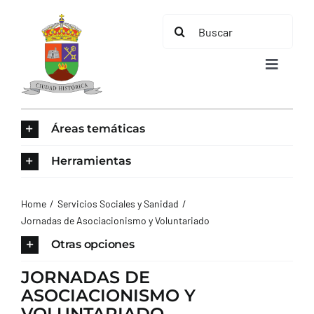
Saltar
Buscar:
al
contenido
Toggle
Navigat
INICIO
Áreas temáticas
ÁREAS TEMÁTICAS
Herramientas
EL MUNICIPIO
Home
Servicios Sociales y Sanidad
Jornadas de Asociacionismo y Voluntariado
AYUNTAMIENTO
Otras opciones
JORNADAS DE
TURISMO
ASOCIACIONISMO Y
VOLUNTARIADO