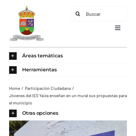
Saltar
Buscar:
al
contenido
Toggle
Navigat
INICIO
Áreas temáticas
ÁREAS TEMÁTICAS
Herramientas
EL MUNICIPIO
Home
Participación Ciudadana
Jóvenes del IES Yaiza enseñan en un mural sus propuestas para
el municipio
AYUNTAMIENTO
Otras opciones
TURISMO