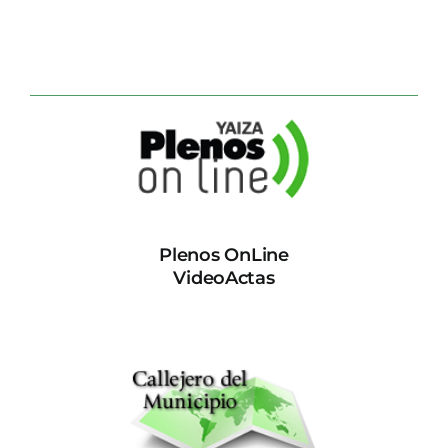
Plenos OnLine
VideoActas