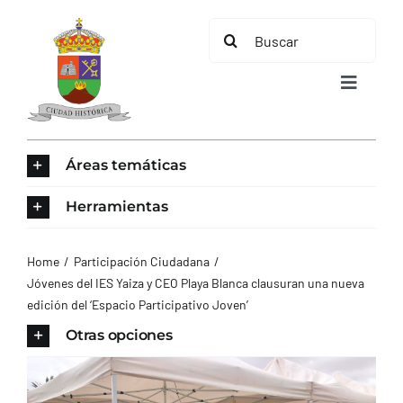
Saltar
Buscar:
al
contenido
Toggle
Navigat
INICIO
Áreas temáticas
ÁREAS TEMÁTICAS
Herramientas
EL MUNICIPIO
Home
Participación Ciudadana
Jóvenes del IES Yaiza y CEO Playa Blanca clausuran una nueva
edición del ‘Espacio Participativo Joven’
AYUNTAMIENTO
Otras opciones
TURISMO