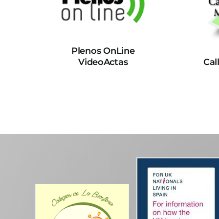
Plenos OnLine
VideoActas
Cal