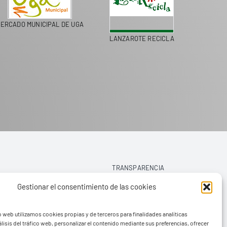
ERCADO MUNICIPAL DE UGA
LANZAROTE RECICLA
COLEGI
TRANSPARENCIA
Gestionar el consentimiento de las cookies
AVISO LEGAL
o web utilizamos cookies propias y de terceros para finalidades analíticas
POLÍTICA DE PRIVACIDAD
lisis del tráfico web, personalizar el contenido mediante sus preferencias, ofrecer