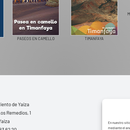
M
PASEOS EN CAMELLO
TIMANFAYA
ento de Yaiza
Los Remedios, 1
Yaiza
En nuestro siti
mediante el aná
83 62 20