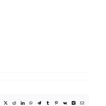
Facebook
X
Reddit
LinkedIn
WhatsApp
Telegram
Tumblr
Pinterest
Vk
Xing
Correo