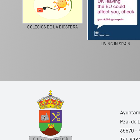
CICLA
COLEGIOS DE LA BIOSFERA
LIVING IN SPAIN
Ayuntami
Pza. de 
35570 – 
Tel:
928 