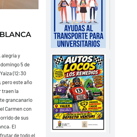
 BLANCA
 alegría y
o domingo 5 de
 Yaiza (12:30
, pero este año
 traen la
ete grancanario
del Carmen con
corrido de sus
anca. El
rutar de todo el