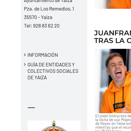
Pza. de Los Remedios, 1
35570 - Yaiza
Tel:
928 83 62 20
JUANFRAN
TRAS LA 
INFORMACIÓN
GUÍA DE ENTIDADES Y
COLECTIVOS SOCIALES
DE YAIZA
—
El joven intérprete d
la visita de sus Maje
de Reyes en Yaiza est
mientras que el recor
las 18:00 horas.