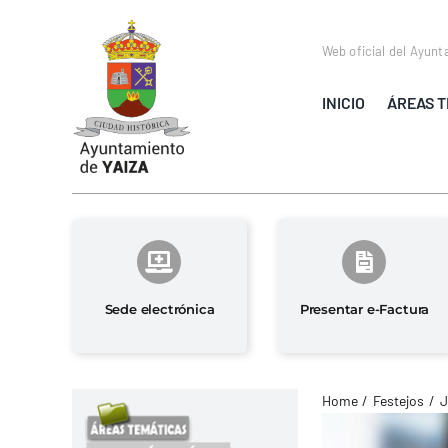
Saltar
al
Web oficial del Ayunt
contenido
INICIO
ÁREAS T
Sede electrónica
Presentar e-Factura
Home
Festejos
J