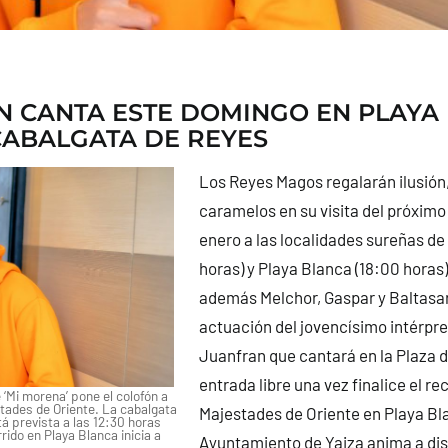
 CANTA ESTE DOMINGO EN PLAYA
CABALGATA DE REYES
Los Reyes Magos regalarán ilusión,
caramelos en su visita del próxim
enero a las localidades sureñas de
horas) y Playa Blanca (18:00 horas)
además Melchor, Gaspar y Baltasar
actuación del jovencísimo intérpr
Juanfran que cantará en la Plaza 
entrada libre una vez finalice el re
e ‘Mi morena’ pone el colofón a
stades de Oriente. La cabalgata
Majestades de Oriente en Playa Bl
á prevista a las 12:30 horas
rido en Playa Blanca inicia a
Ayuntamiento de Yaiza anima a disf